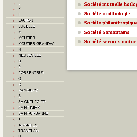
J
Société mutuelle horlo
K
K
L
Société ornithologie
L
M
LAUFON
Société philanthropiqu
Monuments historiques
LUCELLE
O
Société Samaritains
M
P
MOUTIER
Problème jurassien
Société secours mutue
MOUTIER-GRANDVAL
Q
N
R
NEUVEVILLE
S
O
Sociétés locales
P
T
PORRENTRUY
U
Q
V
R
Z
RANGIERS
S
SAIGNELEGIER
SAINT-IMIER
SAINT-URSANNE
T
TAVANNES
TRAMELAN
U