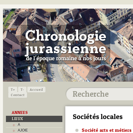
T+
T-
Accueil
Contact
ANNEES
Sociétés locales
LIEUX
A
Société arts et métiers
AJOIE