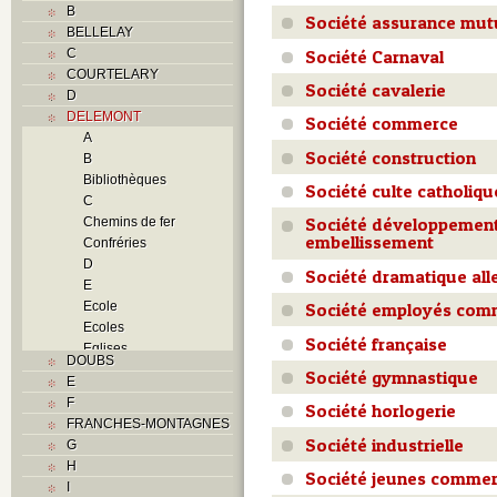
B
Société assurance mut
BELLELAY
Société Carnaval
C
COURTELARY
Société cavalerie
D
DELEMONT
Société commerce
A
Société construction
B
Bibliothèques
Société culte catholiqu
C
Société développement
Chemins de fer
embellissement
Confréries
D
Société dramatique al
E
Ecole
Société employés com
Ecoles
Société française
Eglises
DOUBS
F
Société gymnastique
E
Foyers
F
Société horlogerie
G
FRANCHES-MONTAGNES
H
Société industrielle
G
Histoire
H
I
Société jeunes commer
I
J