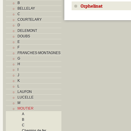
B
Orphelinat
BELLELAY
C
COURTELARY
D
DELEMONT
DOUBS
E
F
FRANCHES-MONTAGNES
G
H
I
J
K
L
LAUFON
LUCELLE
M
MOUTIER
A
B
C
Chemins de fer