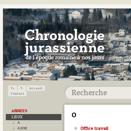
T+
T-
Accueil
Contact
ANNEES
O
LIEUX
A
Office travail
AJOIE