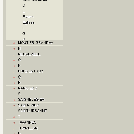
D
E
Ecoles
Eglises
F
G
H
MOUTIER-GRANDVAL
Histoire
N
I
NEUVEVILLE
Industrie
O
J
P
L
PORRENTRUY
M
Q
Monuments historiques
R
Musées
RANGIERS
O
S
P
SAIGNELEGIER
Paroisses
SAINT-IMIER
Problème jurassien
SAINT-URSANNE
Q
T
R
TAVANNES
S
TRAMELAN
Sociétés locales
U