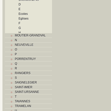
D
E
Ecoles
Eglises
F
G
H
MOUTIER-GRANDVAL
Histoire
N
I
NEUVEVILLE
Industrie
O
J
P
L
PORRENTRUY
M
Q
Monuments historiques
R
Musées
RANGIERS
O
S
P
SAIGNELEGIER
Paroisses
SAINT-IMIER
Problème jurassien
SAINT-URSANNE
Q
T
R
TAVANNES
S
TRAMELAN
Sociétés locales
U