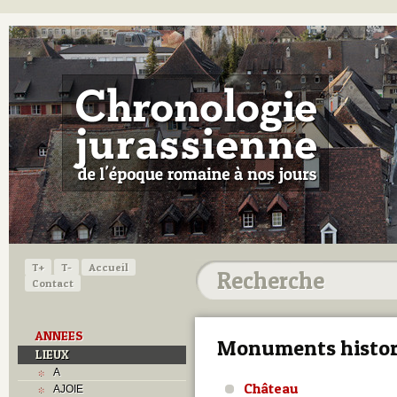
T+
T-
Accueil
Contact
ANNEES
Monuments histor
LIEUX
A
Château
AJOIE