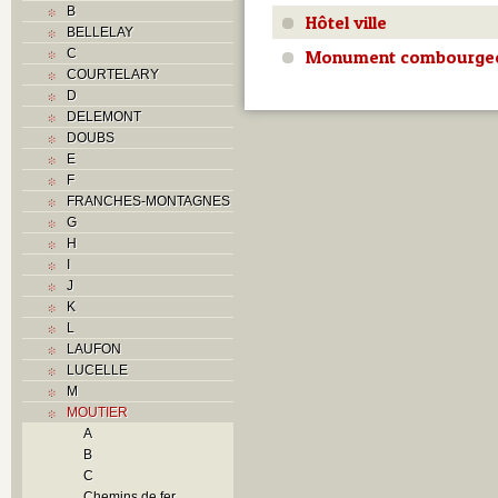
B
Hôtel ville
BELLELAY
Monument combourgeo
C
COURTELARY
D
DELEMONT
DOUBS
E
F
FRANCHES-MONTAGNES
G
H
I
J
K
L
LAUFON
LUCELLE
M
MOUTIER
A
B
C
Chemins de fer