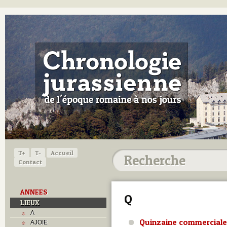
T+
T-
Accueil
Contact
ANNEES
Q
LIEUX
A
Quinzaine commerciale
AJOIE