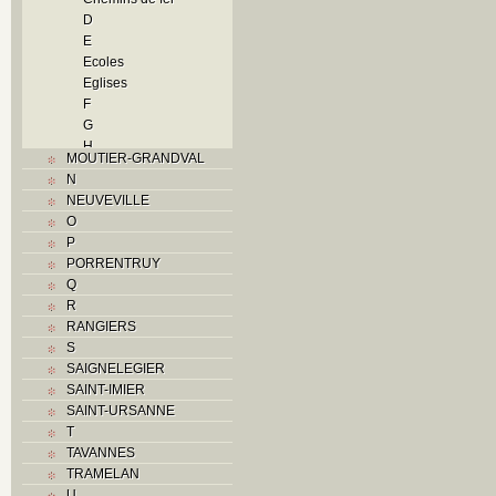
D
E
Ecoles
Eglises
F
G
H
MOUTIER-GRANDVAL
Histoire
N
I
NEUVEVILLE
Industrie
O
J
P
L
PORRENTRUY
M
Q
Monuments historiques
R
Musées
RANGIERS
O
S
P
SAIGNELEGIER
Paroisses
SAINT-IMIER
Problème jurassien
SAINT-URSANNE
Q
T
R
TAVANNES
S
TRAMELAN
Sociétés locales
U