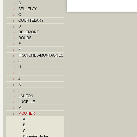
B
BELLELAY
C
COURTELARY
D
DELEMONT
DOUBS
E
F
FRANCHES-MONTAGNES
G
H
I
J
K
L
LAUFON
LUCELLE
M
MOUTIER
A
B
C
Chemins de fer