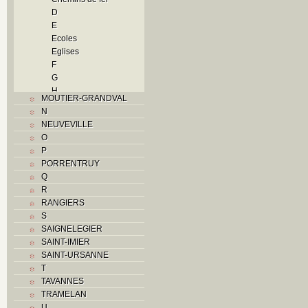
D
E
Ecoles
Eglises
F
G
H
MOUTIER-GRANDVAL
Histoire
N
I
NEUVEVILLE
Industrie
O
J
P
L
PORRENTRUY
M
Q
Monuments historiques
R
Musées
RANGIERS
O
S
P
SAIGNELEGIER
Paroisses
SAINT-IMIER
Problème jurassien
SAINT-URSANNE
Q
T
R
TAVANNES
S
TRAMELAN
Sociétés locales
U