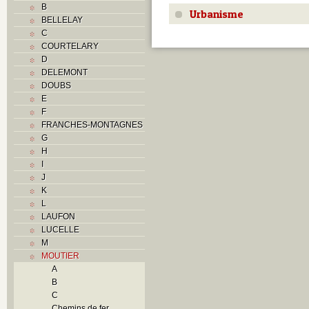
B
Urbanisme
BELLELAY
C
COURTELARY
D
DELEMONT
DOUBS
E
F
FRANCHES-MONTAGNES
G
H
I
J
K
L
LAUFON
LUCELLE
M
MOUTIER
A
B
C
Chemins de fer