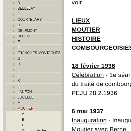
voir
B
BELLELAY
C
LIEUX
COURTELARY
D
MOUTIER
DELEMONT
DOUBS
HISTOIRE
E
COMBOURGEOISIE
F
FRANCHES-MONTAGNES
G
H
18 février 1936
I
Célébration
- 1e séan
J
K
du traité de combour
L
PEJU 28.2.1936
LAUFON
LUCELLE
M
MOUTIER
6 mai 1937
A
Inauguration
- Inaug
B
C
Moutier avec Berne
Chemins de fer