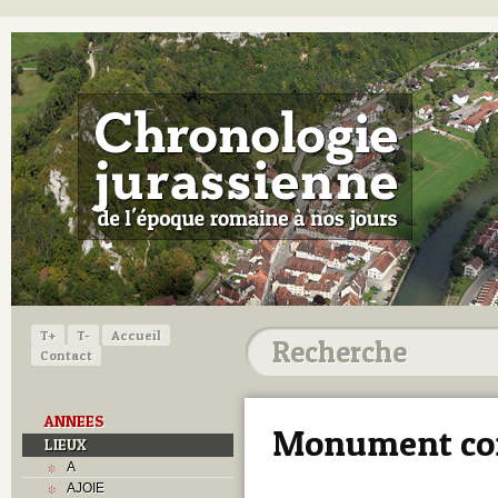
T+
T-
Accueil
Contact
ANNEES
Monument co
LIEUX
A
AJOIE