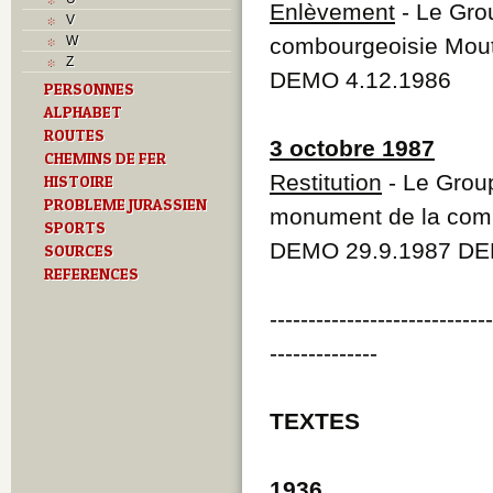
T
Enlèvement
- Le Gro
V
Textes
W
combourgeoisie Mout
U
Z
V
DEMO 4.12.1986
PERSONNES
Z
ALPHABET
ROUTES
3 octobre 1987
CHEMINS DE FER
Restitution
- Le Group
HISTOIRE
PROBLEME JURASSIEN
monument de la comb
SPORTS
DEMO 29.9.1987 DEM
SOURCES
REFERENCES
----------------------------
--------------
TEXTES
1936