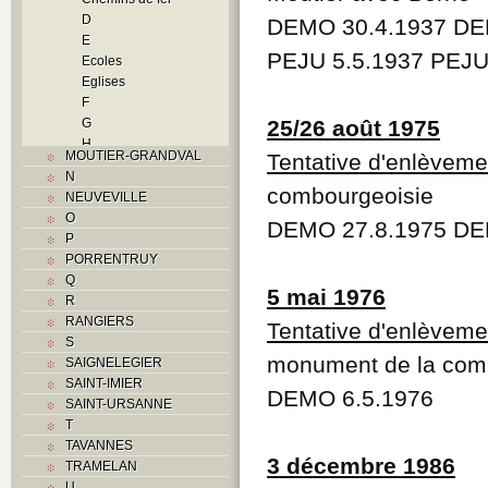
D
DEMO 30.4.1937 DE
E
PEJU 5.5.1937 PEJU
Ecoles
Eglises
F
G
25/26 août 1975
H
MOUTIER-GRANDVAL
Tentative d'enlèveme
Histoire
N
I
combourgeoisie
NEUVEVILLE
Industrie
O
DEMO 27.8.1975 DE
J
P
L
PORRENTRUY
M
Q
Monuments historiques
5 mai 1976
R
Musées
RANGIERS
Tentative d'enlèveme
O
S
P
monument de la comb
SAIGNELEGIER
Paroisses
SAINT-IMIER
Problème jurassien
DEMO 6.5.1976
SAINT-URSANNE
Q
T
R
TAVANNES
S
3 décembre 1986
TRAMELAN
Sociétés locales
U