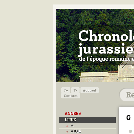
T+
T-
Accueil
Contact
ANNEES
G
LIEUX
A
AJOIE