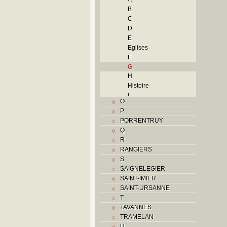
B
C
D
E
Eglises
F
G
H
Histoire
I
O
J
P
L
PORRENTRUY
M
Q
Monuments historiques
R
N
RANGIERS
O
S
P
SAIGNELEGIER
Problème jurassien
SAINT-IMIER
R
SAINT-URSANNE
S
T
Sociétés locales
TAVANNES
T
TRAMELAN
Textes
U