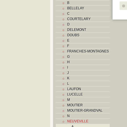
B
BELLELAY
C
COURTELARY
D
DELEMONT
DOUBS
E
F
FRANCHES-MONTAGNES
G
H
I
J
K
L
LAUFON
LUCELLE
M
MOUTIER
MOUTIER-GRANDVAL
N
NEUVEVILLE
A