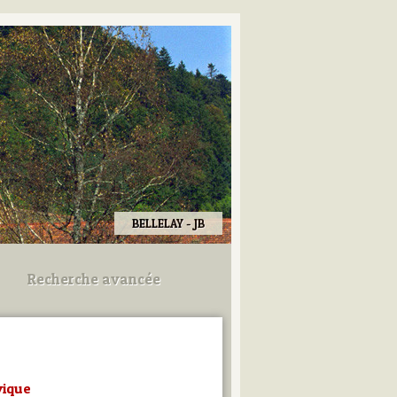
BELLELAY - JB
Recherche avancée
Utilisez les champs ci-dessous
pour afiner votre recherche.
vique