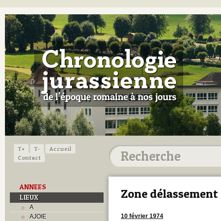
T+
T-
Accueil
Contact
ANNEES
Zone délassement
LIEUX
A
10 février 1974
AJOIE