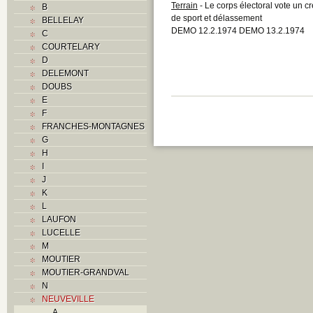
Terrain
- Le corps électoral vote un c
B
de sport et délassement
BELLELAY
DEMO 12.2.1974 DEMO 13.2.1974
C
COURTELARY
D
DELEMONT
DOUBS
E
F
FRANCHES-MONTAGNES
G
H
I
J
K
L
LAUFON
LUCELLE
M
MOUTIER
MOUTIER-GRANDVAL
N
NEUVEVILLE
A