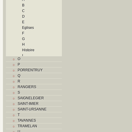
B
C
D
E
Eglises
F
G
H
Histoire
I
O
J
P
L
PORRENTRUY
M
Q
Monuments historiques
R
N
RANGIERS
O
S
P
SAIGNELEGIER
Problème jurassien
SAINT-IMIER
R
SAINT-URSANNE
S
T
Sociétés locales
TAVANNES
T
TRAMELAN
Textes
U