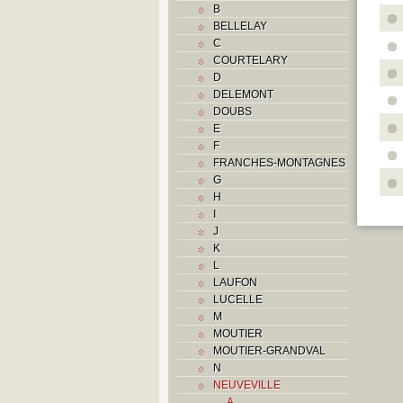
B
BELLELAY
C
COURTELARY
D
DELEMONT
DOUBS
E
F
FRANCHES-MONTAGNES
G
H
I
J
K
L
LAUFON
LUCELLE
M
MOUTIER
MOUTIER-GRANDVAL
N
NEUVEVILLE
A