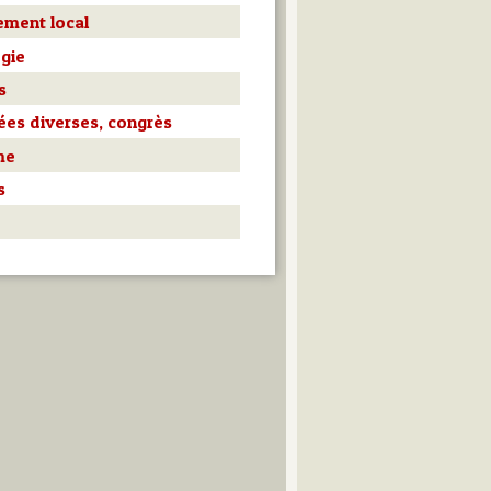
ment local
gie
s
es diverses, congrès
me
s