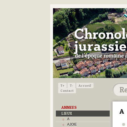
T+
T-
Accueil
Contact
ANNEES
A
LIEUX
A
AJOIE