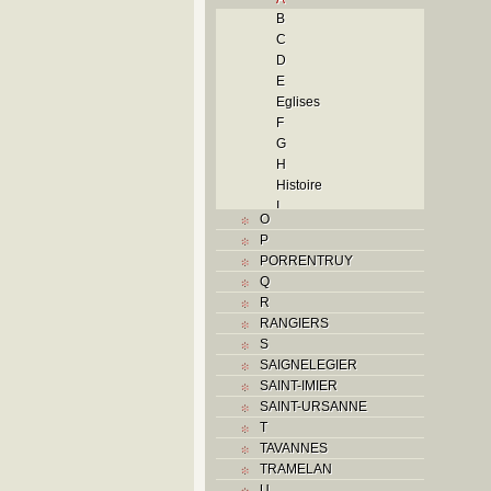
B
C
D
E
Eglises
F
G
H
Histoire
I
O
J
P
L
PORRENTRUY
M
Q
Monuments historiques
R
N
RANGIERS
O
S
P
SAIGNELEGIER
Problème jurassien
SAINT-IMIER
R
SAINT-URSANNE
S
T
Sociétés locales
TAVANNES
T
TRAMELAN
Textes
U