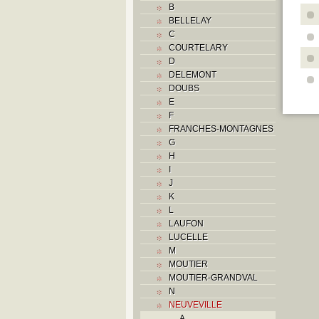
B
BELLELAY
C
COURTELARY
D
DELEMONT
DOUBS
E
F
FRANCHES-MONTAGNES
G
H
I
J
K
L
LAUFON
LUCELLE
M
MOUTIER
MOUTIER-GRANDVAL
N
NEUVEVILLE
A