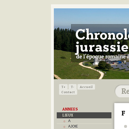
T+
T-
Accueil
Contact
ANNEES
F
LIEUX
A
AJOIE