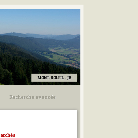
MONT-SOLEIL - JB
Recherche avancée
Utilisez les champs ci-dessous
pour afiner votre recherche.
marchés