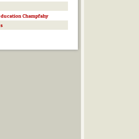
éducation Champfahy
es