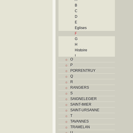
B
C
D
E
Eglises
F
G
H
Histoire
I
O
J
P
L
PORRENTRUY
M
Q
Monuments historiques
R
N
RANGIERS
O
S
P
SAIGNELEGIER
Problème jurassien
SAINT-IMIER
R
SAINT-URSANNE
S
T
Sociétés locales
TAVANNES
T
TRAMELAN
Textes
U