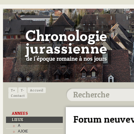
T+
T-
Accueil
Contact
ANNEES
Forum neuvevi
LIEUX
A
AJOIE