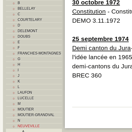
30 octobre 1972
B
BELLELAY
Constitution
- Constit
C
DEMO 3.11.1972
COURTELARY
D
DELEMONT
DOUBS
25 septembre 1974
E
Demi canton du Jura
F
FRANCHES-MONTAGNES
l'idée lancée en 1965
G
H
demi-cantons du Jur
I
BREC 360
J
K
L
LAUFON
LUCELLE
M
MOUTIER
MOUTIER-GRANDVAL
N
NEUVEVILLE
A