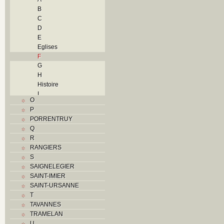
B
C
D
E
Eglises
F
G
H
Histoire
I
O
J
P
L
PORRENTRUY
M
Q
Monuments historiques
R
N
RANGIERS
O
S
P
SAIGNELEGIER
Problème jurassien
SAINT-IMIER
R
SAINT-URSANNE
S
T
Sociétés locales
TAVANNES
T
TRAMELAN
Textes
U