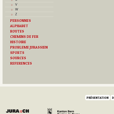
J
V
L
W
M
Z
O
PERSONNES
P
ALPHABET
R
S
ROUTES
T
CHEMINS DE FER
U
HISTOIRE
Z
PROBLEME JURASSIEN
SPORTS
SOURCES
REFERENCES
PRÉSENTATION
D