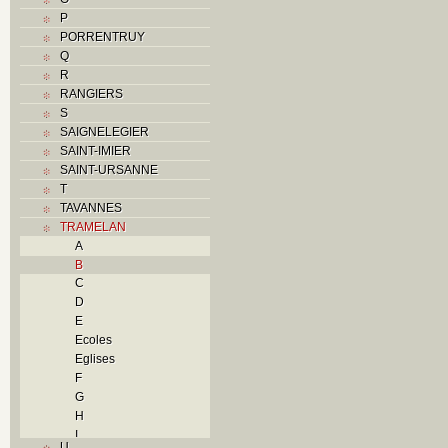
P
PORRENTRUY
Q
R
RANGIERS
S
SAIGNELEGIER
SAINT-IMIER
SAINT-URSANNE
T
TAVANNES
TRAMELAN
A
B
C
D
E
Ecoles
Eglises
F
G
H
I
U