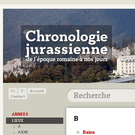
T+
T-
Accueil
Contact
ANNEES
B
LIEUX
A
Bains
AJOIE