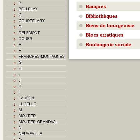
B
Banques
BELLELAY
Bibliothèques
C
COURTELARY
Biens de bourgeoisie
D
DELEMONT
Blocs erratiques
DOUBS
Boulangerie sociale
E
F
FRANCHES-MONTAGNES
G
H
I
J
K
L
LAUFON
LUCELLE
M
MOUTIER
MOUTIER-GRANDVAL
N
NEUVEVILLE
O