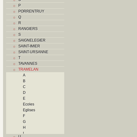
P
PORRENTRUY
Q
R
RANGIERS
S
SAIGNELEGIER
SAINT-IMIER
SAINT-URSANNE
T
TAVANNES
TRAMELAN
A
B
C
D
E
Ecoles
Eglises
F
G
H
I
U