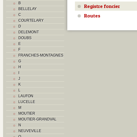
B
Registre foncier
BELLELAY
Routes
C
COURTELARY
D
DELEMONT
DOUBS
E
F
FRANCHES-MONTAGNES
G
H
I
J
K
L
LAUFON
LUCELLE
M
MOUTIER
MOUTIER-GRANDVAL
N
NEUVEVILLE
O