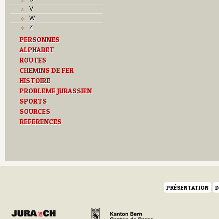
J
V
L
W
M
Z
O
PERSONNES
P
ALPHABET
R
S
ROUTES
T
CHEMINS DE FER
U
HISTOIRE
Z
PROBLEME JURASSIEN
SPORTS
SOURCES
REFERENCES
PRÉSENTATION
D