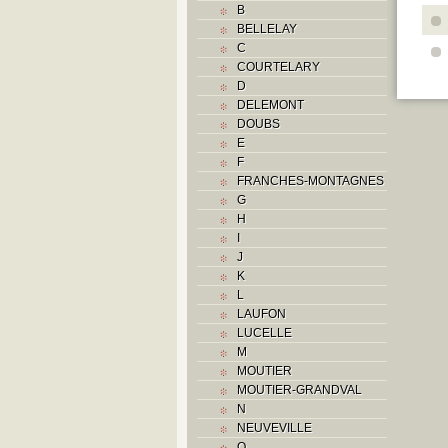
B
BELLELAY
C
COURTELARY
D
DELEMONT
DOUBS
E
F
FRANCHES-MONTAGNES
G
H
I
J
K
L
LAUFON
LUCELLE
M
MOUTIER
MOUTIER-GRANDVAL
N
NEUVEVILLE
O