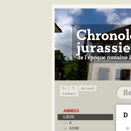
T+
T-
Accueil
Contact
ANNEES
D
LIEUX
A
AJOIE