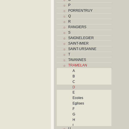
P
PORRENTRUY
Q
R
RANGIERS
S
SAIGNELEGIER
SAINT-IMIER
SAINT-URSANNE
T
TAVANNES
TRAMELAN
A
B
C
D
E
Ecoles
Eglises
F
G
H
I
U