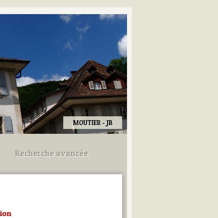
MOUTIER - JB
Recherche avancée
Utilisez les champs ci-dessous
pour afiner votre recherche.
tion