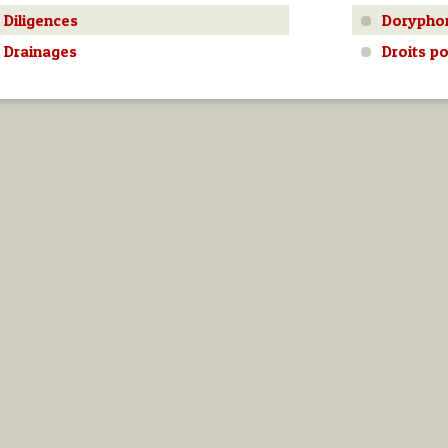
Diligences
Dorypho
Drainages
Droits po