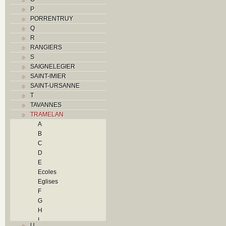
P
PORRENTRUY
Q
R
RANGIERS
S
SAIGNELEGIER
SAINT-IMIER
SAINT-URSANNE
T
TAVANNES
TRAMELAN
A
B
C
D
E
Ecoles
Eglises
F
G
H
I
U