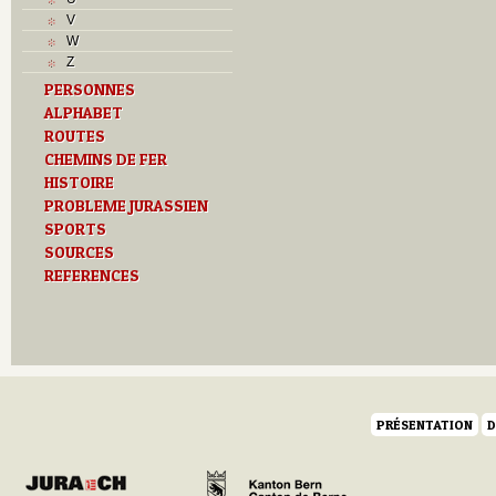
J
V
L
W
M
Z
O
PERSONNES
P
ALPHABET
R
ROUTES
S
T
CHEMINS DE FER
U
HISTOIRE
Z
PROBLEME JURASSIEN
SPORTS
SOURCES
REFERENCES
PRÉSENTATION
D