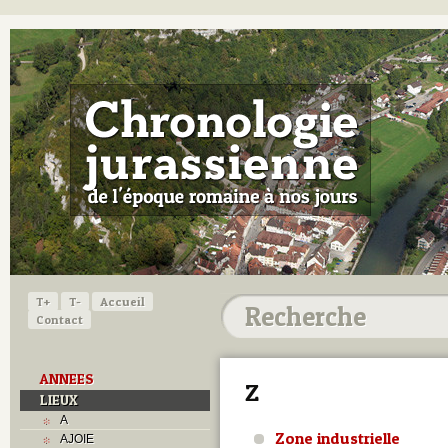
T+
T-
Accueil
Contact
ANNEES
Z
LIEUX
A
Zone industrielle
AJOIE