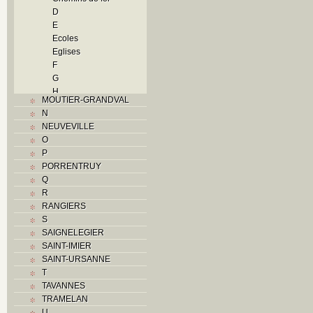
D
E
Ecoles
Eglises
F
G
H
MOUTIER-GRANDVAL
Histoire
N
I
NEUVEVILLE
Industrie
O
J
P
L
PORRENTRUY
M
Q
Monuments historiques
R
Musées
RANGIERS
O
S
P
SAIGNELEGIER
Paroisses
SAINT-IMIER
Problème jurassien
SAINT-URSANNE
Q
T
R
TAVANNES
S
TRAMELAN
Sociétés locales
U