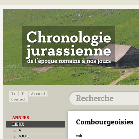
T+
T-
Accueil
Contact
ANNEES
Combourgeoisies
LIEUX
A
voir
AJOIE