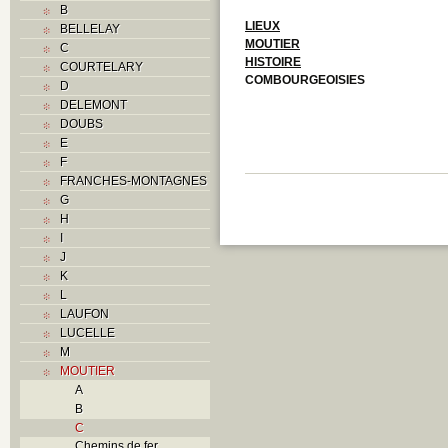
B
LIEUX
BELLELAY
MOUTIER
C
HISTOIRE
COURTELARY
COMBOURGEOISIES
D
DELEMONT
DOUBS
E
F
FRANCHES-MONTAGNES
G
H
I
J
K
L
LAUFON
LUCELLE
M
MOUTIER
A
B
C
Chemins de fer