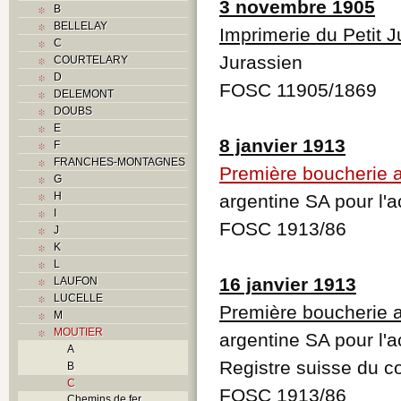
3 novembre 1905
B
BELLELAY
Imprimerie du Petit J
C
Jurassien
COURTELARY
D
FOSC 11905/1869
DELEMONT
DOUBS
E
8 janvier 1913
F
FRANCHES-MONTAGNES
Première boucherie 
G
H
argentine SA pour l'
I
FOSC 1913/86
J
K
L
16 janvier 1913
LAUFON
LUCELLE
Première boucherie 
M
MOUTIER
argentine SA pour l'
A
Registre suisse du 
B
C
FOSC 1913/86
Chemins de fer