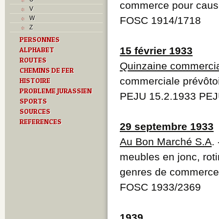
T
commerce pour cause 
V
Textes
W
FOSC 1914/1718
U
Z
V
PERSONNES
Z
15 février 1933
ALPHABET
ROUTES
Quinzaine commerci
CHEMINS DE FER
commerciale prévôto
HISTOIRE
PROBLEME JURASSIEN
PEJU 15.2.1933 PEJ
SPORTS
SOURCES
REFERENCES
29 septembre 1933
Au Bon Marché S.A
.
meubles en jonc, rotin
genres de commerce
FOSC 1933/2369
1939