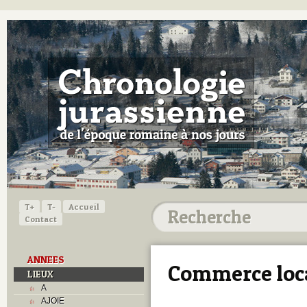
T+
T-
Accueil
Contact
ANNEES
Commerce loc
LIEUX
A
AJOIE