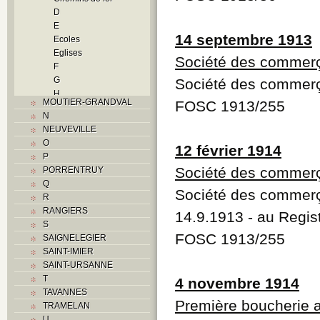
D
E
14 septembre 1913
Ecoles
Eglises
Société des commerça
F
G
Société des commerça
H
MOUTIER-GRANDVAL
FOSC 1913/255
Histoire
N
I
NEUVEVILLE
Industrie
O
12 février 1914
J
P
L
Société des commerça
PORRENTRUY
M
Q
Monuments historiques
Société des commerça
R
Musées
RANGIERS
14.9.1913 - au Regi
O
S
P
FOSC 1913/255
SAIGNELEGIER
Paroisses
SAINT-IMIER
Problème jurassien
SAINT-URSANNE
Q
T
4 novembre 1914
R
TAVANNES
S
Première boucherie a
TRAMELAN
Sociétés locales
U