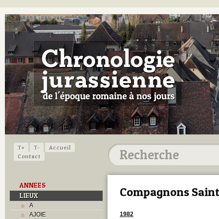
T+
T-
Accueil
Contact
ANNEES
Compagnons Sain
LIEUX
A
1982
AJOIE