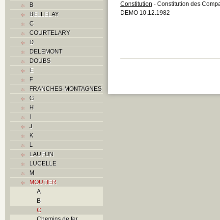
Constitution
- Constitution des Compa
B
DEMO 10.12.1982
BELLELAY
C
COURTELARY
D
DELEMONT
DOUBS
E
F
FRANCHES-MONTAGNES
G
H
I
J
K
L
LAUFON
LUCELLE
M
MOUTIER
A
B
C
Chemins de fer