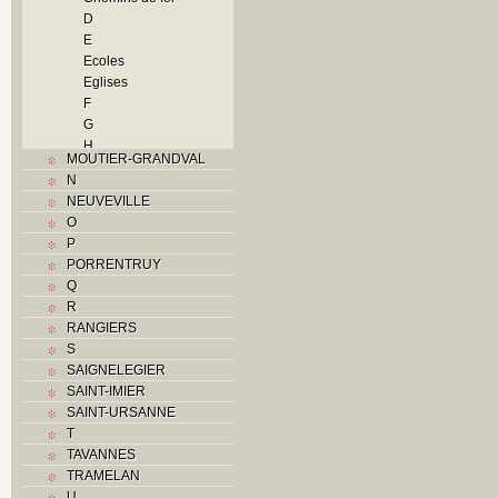
D
E
Ecoles
Eglises
F
G
H
MOUTIER-GRANDVAL
Histoire
N
I
NEUVEVILLE
Industrie
O
J
P
L
PORRENTRUY
M
Q
Monuments historiques
R
Musées
RANGIERS
O
S
P
SAIGNELEGIER
Paroisses
SAINT-IMIER
Problème jurassien
SAINT-URSANNE
Q
T
R
TAVANNES
S
TRAMELAN
Sociétés locales
U