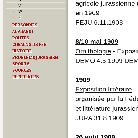
T
agricole jurassienne 
V
Textes
W
en 1909
U
Z
V
PEJU 6.11.1908
PERSONNES
Z
ALPHABET
ROUTES
8/10 mai 1909
CHEMINS DE FER
Ornithologie
- Exposit
HISTOIRE
PROBLEME JURASSIEN
DEMO 4.5.1909 DEMO
SPORTS
SOURCES
REFERENCES
1909
Exposition littéraire
- 
organisée par la Fédé
et littérature jurassi
JURA 31.8.1909
26 août 1909