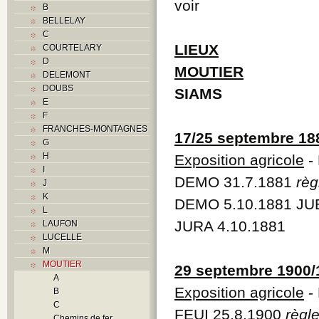
voir
B
BELLELAY
C
LIEUX
COURTELARY
D
MOUTIER
DELEMONT
DOUBS
SIAMS
E
F
FRANCHES-MONTAGNES
17/25 septembre 18
G
H
Exposition agricole
- 
I
DEMO 31.7.1881
rè
J
K
DEMO 5.10.1881 JUB
L
JURA 4.10.1881
LAUFON
LUCELLE
M
MOUTIER
29 septembre 1900/
A
Exposition agricole
- 
B
C
FEUI 25.8.1900
règl
Chemins de fer