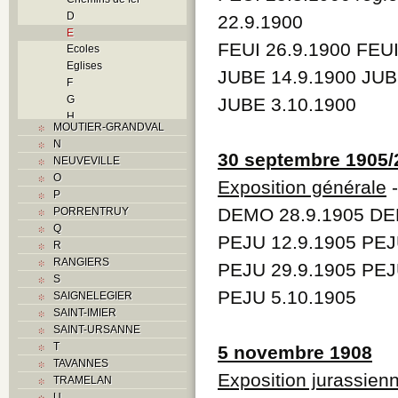
D
22.9.1900
E
FEUI 26.9.1900 FEU
Ecoles
Eglises
JUBE 14.9.1900 JUB
F
G
JUBE 3.10.1900
H
MOUTIER-GRANDVAL
Histoire
N
I
30 septembre 1905/
NEUVEVILLE
Industrie
O
Exposition générale
-
J
P
L
DEMO 28.9.1905 DEM
PORRENTRUY
M
Q
Monuments historiques
PEJU 12.9.1905 PEJ
R
Musées
RANGIERS
PEJU 29.9.1905 PEJ
O
S
P
PEJU 5.10.1905
SAIGNELEGIER
Paroisses
SAINT-IMIER
Problème jurassien
SAINT-URSANNE
Q
T
5 novembre 1908
R
TAVANNES
S
Exposition jurassienn
TRAMELAN
Sociétés locales
U