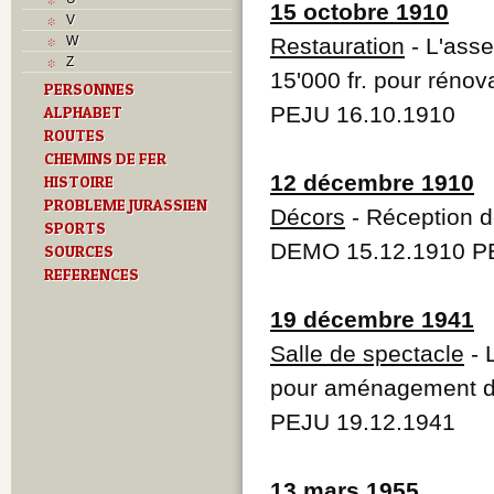
T
15 octobre 1910
V
Textes
W
Restauration
- L'ass
U
Z
V
15'000 fr. pour rénov
PERSONNES
Z
PEJU 16.10.1910
ALPHABET
ROUTES
CHEMINS DE FER
12 décembre 1910
HISTOIRE
PROBLEME JURASSIEN
Décors
- Réception d
SPORTS
DEMO 15.12.1910 P
SOURCES
REFERENCES
19 décembre 1941
Salle de spectacle
- 
pour aménagement de
PEJU 19.12.1941
13 mars 1955