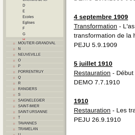
D
E
4 septembre 1909
Ecoles
Eglises
Transformation
- L'a
F
G
transformation de la
H
MOUTIER-GRANDVAL
PEJU 5.9.1909
Histoire
N
I
NEUVEVILLE
Industrie
O
5 juillet 1910
J
P
L
Restauration
- Début 
PORRENTRUY
M
Q
Monuments historiques
DEMO 7.7.1910
R
Musées
RANGIERS
O
S
P
1910
SAIGNELEGIER
Paroisses
SAINT-IMIER
Problème jurassien
Restauration
- Les tr
SAINT-URSANNE
Q
T
PEJU 26.9.1910
R
TAVANNES
S
TRAMELAN
Sociétés locales
U