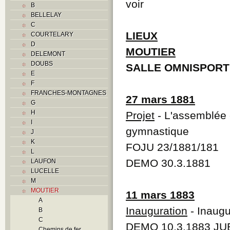
voir
B
BELLELAY
C
LIEUX
COURTELARY
D
MOUTIER
DELEMONT
DOUBS
SALLE OMNISPORT
E
F
FRANCHES-MONTAGNES
27 mars 1881
G
H
Projet
- L'assemblée 
I
gymnastique
J
K
FOJU 23/1881/181
L
DEMO 30.3.1881
LAUFON
LUCELLE
M
MOUTIER
11 mars 1883
A
Inauguration
- Inaugu
B
C
DEMO 10.3.1883 JUB
Chemins de fer