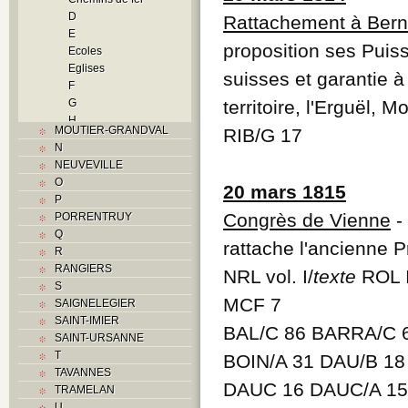
D
Rattachement à Ber
E
proposition ses Puiss
Ecoles
Eglises
suisses et garantie 
F
G
territoire, l'Erguël, M
H
MOUTIER-GRANDVAL
RIB/G 17
Histoire
N
Traités
NEUVEVILLE
I
O
20 mars 1815
Industrie
P
J
Congrès de Vienne
-
PORRENTRUY
L
Q
M
rattache l'ancienne 
R
Monuments historiques
RANGIERS
NRL vol. I/
texte
ROL 
Musées
S
O
MCF 7
SAIGNELEGIER
P
SAINT-IMIER
Paroisses
BAL/C 86 BARRA/C 6
SAINT-URSANNE
Problème jurassien
T
BOIN/A 31 DAU/B 1
Q
TAVANNES
R
DAUC 16 DAUC/A 15 
TRAMELAN
S
U