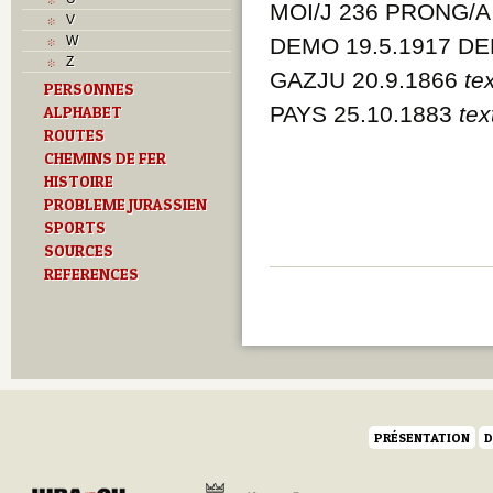
MOI/J 236 PRONG/A 
Sociétés locales
V
T
W
DEMO 19.5.1917 DE
Textes
Z
U
GAZJU 20.9.1866
te
PERSONNES
V
PAYS 25.10.1883
tex
ALPHABET
Z
ROUTES
CHEMINS DE FER
HISTOIRE
PROBLEME JURASSIEN
SPORTS
SOURCES
REFERENCES
PRÉSENTATION
D