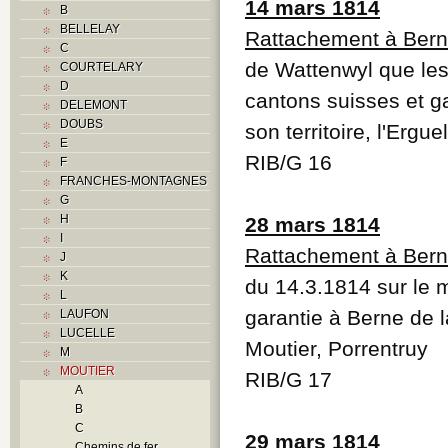
14 mars 1814
B
BELLELAY
Rattachement à Ber
C
de Wattenwyl que les 
COURTELARY
D
cantons suisses et g
DELEMONT
DOUBS
son territoire, l'Ergu
E
RIB/G 16
F
FRANCHES-MONTAGNES
G
H
28 mars 1814
I
Rattachement à Ber
J
K
du 14.3.1814 sur le m
L
garantie à Berne de l
LAUFON
LUCELLE
Moutier, Porrentruy
M
MOUTIER
RIB/G 17
A
B
C
29 mars 1814
Chemins de fer