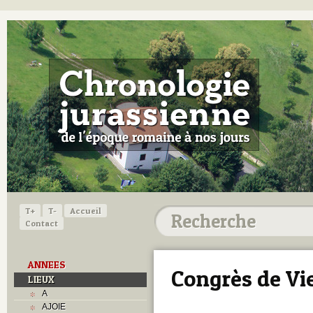
T+
T-
Accueil
Contact
ANNEES
Congrès de Vi
LIEUX
A
AJOIE