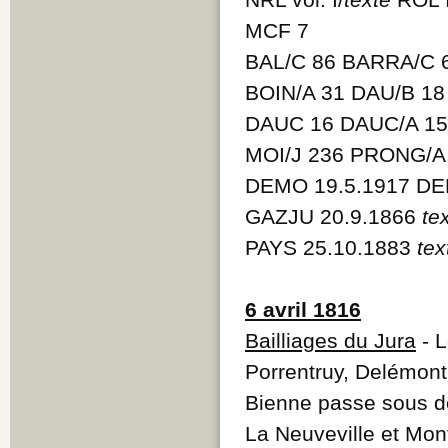
MCF 7
BAL/C 86 BARRA/C 6
BOIN/A 31 DAU/B 1
DAUC 16 DAUC/A 15 
MOI/J 236 PRONG/A 
DEMO 19.5.1917 DE
GAZJU 20.9.1866
te
PAYS 25.10.1883
tex
6 avril 1816
Bailliages du Jura
- L
Porrentruy, Delémont
Bienne passe sous 
La Neuveville et Mo