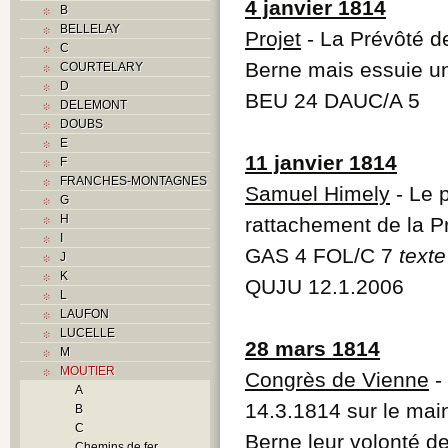
4 janvier 1814
B
BELLELAY
Projet
- La Prévôté d
C
Berne mais essuie un
COURTELARY
D
BEU 24 DAUC/A 5
DELEMONT
DOUBS
E
11 janvier 1814
F
FRANCHES-MONTAGNES
Samuel Himely
- Le 
G
H
rattachement de la P
I
GAS 4 FOL/C 7
text
J
K
QUJU 12.1.2006
L
LAUFON
LUCELLE
28 mars 1814
M
MOUTIER
Congrès de Vienne
-
A
14.3.1814 sur le main
B
C
Berne leur volonté de
Chemins de fer