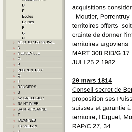
D
acquisitions considér
E
, Moutier, Porrentruy
Ecoles
Eglises
territoires offerts, 
F
G
crainte de donner l'i
H
MOUTIER-GRANDVAL
territoires argoviens
Histoire
N
Traités
MART 308 RIB/G 17
NEUVEVILLE
I
O
JULI 25.2.1982
Industrie
P
J
PORRENTRUY
L
Q
M
29 mars 1814
R
Monuments historiques
RANGIERS
Conseil secret de Be
Musées
S
O
proposition ses Puiss
SAIGNELEGIER
P
SAINT-IMIER
Paroisses
suisses et garantie 
SAINT-URSANNE
Problème jurassien
T
territoire, l'Erguël, M
Q
TAVANNES
R
RAP/C 27, 34
TRAMELAN
S
U