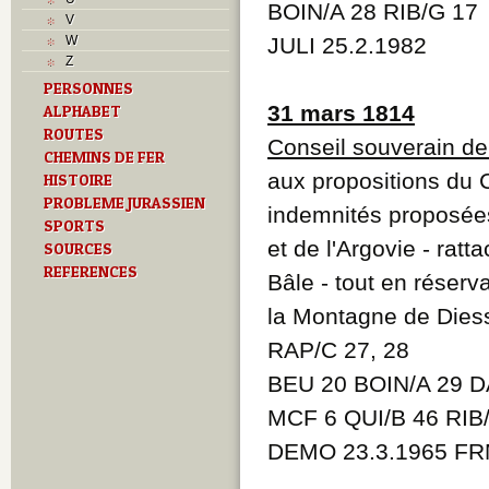
BOIN/A 28 RIB/G 17
Sociétés locales
V
T
W
JULI 25.2.1982
Textes
Z
U
PERSONNES
V
31 mars 1814
ALPHABET
Z
ROUTES
Conseil souverain d
CHEMINS DE FER
aux propositions du C
HISTOIRE
PROBLEME JURASSIEN
indemnités proposée
SPORTS
et de l'Argovie - ra
SOURCES
REFERENCES
Bâle - tout en réserva
la Montagne de Dies
RAP/C 27, 28
BEU 20 BOIN/A 29 D
MCF 6 QUI/B 46 RIB
DEMO 23.3.1965 FRM