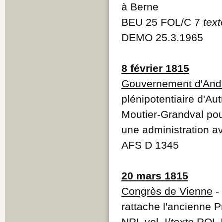
à Berne
BEU 25 FOL/C 7
text
DEMO 25.3.1965
8 février 1815
Gouvernement d'And
plénipotentiaire d'Au
Moutier-Grandval pou
une administration av
AFS D 1345
20 mars 1815
Congrès de Vienne
-
rattache l'ancienne 
NRL vol. I/
texte
ROL 