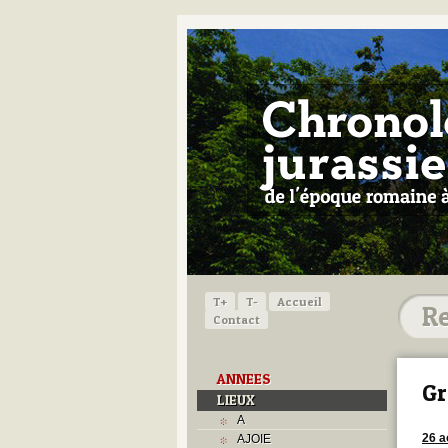
T+
T-
Accueil
Contact
ANNEES
Gr
LIEUX
A
26 a
AJOIE