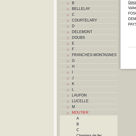
Gres
B
Valle
BELLELAY
FOS
C
DEMO
COURTELARY
PAYS
D
DELEMONT
DOUBS
E
F
FRANCHES-MONTAGNES
G
H
I
J
K
L
LAUFON
LUCELLE
M
MOUTIER
A
B
C
Chemins de fer