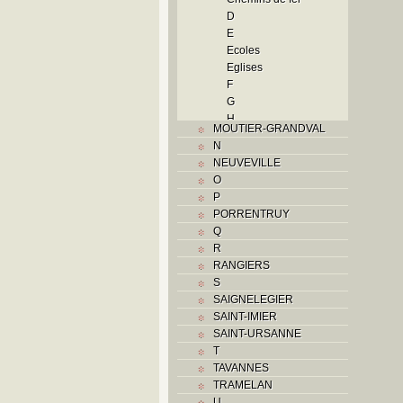
D
E
Ecoles
Eglises
F
G
H
MOUTIER-GRANDVAL
Histoire
N
I
NEUVEVILLE
Industrie
O
Industries
P
diverses
PORRENTRUY
J
Q
L
R
M
RANGIERS
Monuments historiques
S
Musées
SAIGNELEGIER
O
SAINT-IMIER
P
SAINT-URSANNE
Paroisses
T
Problème jurassien
TAVANNES
Q
TRAMELAN
R
U