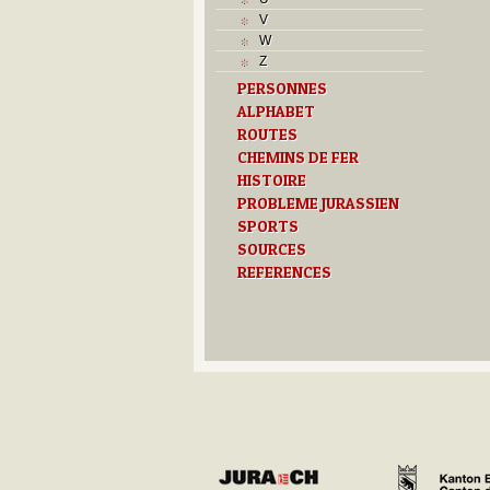
S
V
Sociétés locales
W
T
Z
Textes
PERSONNES
U
ALPHABET
V
Z
ROUTES
CHEMINS DE FER
HISTOIRE
PROBLEME JURASSIEN
SPORTS
SOURCES
REFERENCES