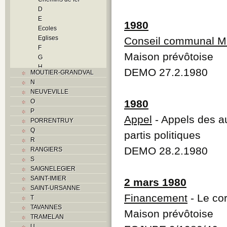
D
E
1980
Ecoles
Eglises
Conseil communal Mo
F
Maison prévôtoise
G
H
DEMO 27.2.1980
MOUTIER-GRANDVAL
Histoire
N
I
NEUVEVILLE
Industrie
O
1980
J
P
L
Appel
- Appels des au
PORRENTRUY
M
Q
partis politiques
Monuments historiques
R
Musées
DEMO 28.2.1980
RANGIERS
O
S
P
SAIGNELEGIER
Paroisses
SAINT-IMIER
2 mars 1980
Problème jurassien
SAINT-URSANNE
Q
Financement
- Le cor
T
R
TAVANNES
S
Maison prévôtoise
TRAMELAN
Sociétés locales
U