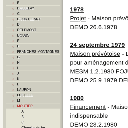
B
1978
BELLELAY
C
Projet
- Maison prévôt
COURTELARY
D
DEMO 26.6.1978
DELEMONT
DOUBS
E
24 septembre 1979
F
FRANCHES-MONTAGNES
Maison prévôtoise
- 
G
pour aménagement de
H
I
MESM 1.2.1980 FOJ
J
K
DEMO 25.9.1979 DE
L
LAUFON
LUCELLE
1980
M
Financement
- Maison
MOUTIER
A
indispensable
B
C
DEMO 23.2.1980
Chemins de fer