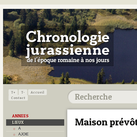
T+
T-
Accueil
Contact
ANNEES
Maison prévôt
LIEUX
A
AJOIE