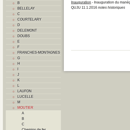
Inauguration
- Inauguration du manèg
B
QUJU 11.1.2016
notes historiques
BELLELAY
C
COURTELARY
D
DELEMONT
DOUBS
E
F
FRANCHES-MONTAGNES
G
H
I
J
K
L
LAUFON
LUCELLE
M
MOUTIER
A
B
C
Chemins de fer