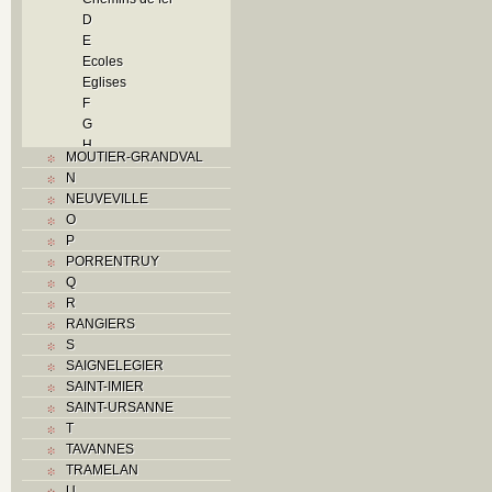
D
E
Ecoles
Eglises
F
G
H
MOUTIER-GRANDVAL
Histoire
N
I
NEUVEVILLE
Industrie
O
J
P
L
PORRENTRUY
M
Q
Monuments historiques
R
Musées
RANGIERS
O
S
P
SAIGNELEGIER
Paroisses
SAINT-IMIER
Problème jurassien
SAINT-URSANNE
Q
T
R
TAVANNES
S
TRAMELAN
Sociétés locales
U