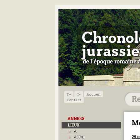
T+
T-
Accueil
Contact
ANNEES
Mé
LIEUX
A
29 o
AJOIE