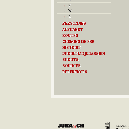
T
V
Textes
W
U
Z
V
PERSONNES
Z
ALPHABET
ROUTES
CHEMINS DE FER
HISTOIRE
PROBLEME JURASSIEN
SPORTS
SOURCES
REFERENCES