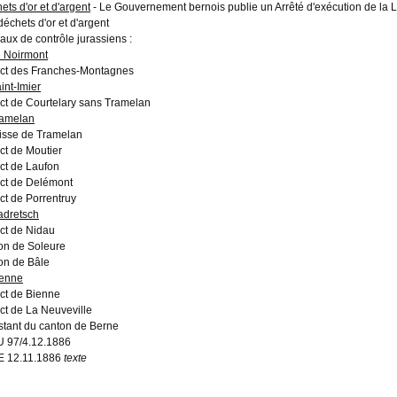
ets d'or et d'argent
- Le Gouvernement bernois publie un Arrêté d'exécution de la L
déchets d'or et d'argent
aux de contrôle jurassiens :
 Noirmont
rict des Franches-Montagnes
int-Imier
rict de Courtelary sans Tramelan
amelan
isse de Tramelan
ict de Moutier
ict de Laufon
rict de Delémont
ict de Porrentruy
dretsch
ict de Nidau
on de Soleure
on de Bâle
enne
rict de Bienne
ict de La Neuveville
estant du canton de Berne
 97/4.12.1886
E 12.11.1886
texte