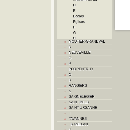
D
E
Ecoles
Eglises
F
G
H
MOUTIER-GRANDVAL
Histoire
N
I
NEUVEVILLE
Industrie
O
J
P
L
PORRENTRUY
M
Q
Monuments historiques
R
Musées
RANGIERS
O
S
P
SAIGNELEGIER
Paroisses
SAINT-IMIER
Problème jurassien
SAINT-URSANNE
Q
T
R
TAVANNES
S
TRAMELAN
Sociétés locales
U