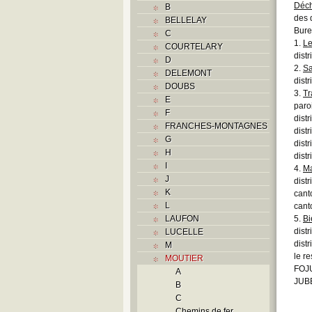
Déch
B
des 
BELLELAY
Bure
C
1.
Le
COURTELARY
dist
D
2.
Sa
DELEMONT
dist
DOUBS
3.
Tr
E
paro
F
distr
FRANCHES-MONTAGNES
distr
G
dist
H
distr
I
4.
Ma
J
distr
K
cant
L
cant
LAUFON
5.
Bi
dist
LUCELLE
distr
M
le r
MOUTIER
FOJU
A
JUB
B
C
Chemins de fer