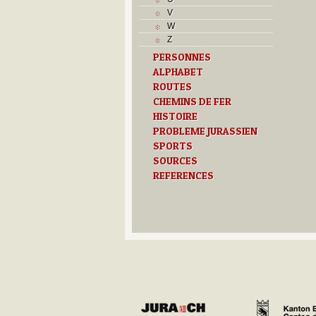
T
V
Textes
W
U
Z
V
PERSONNES
Z
ALPHABET
ROUTES
CHEMINS DE FER
HISTOIRE
PROBLEME JURASSIEN
SPORTS
SOURCES
REFERENCES