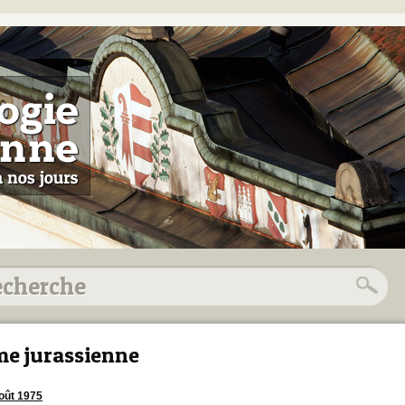
e jurassienne
oût 1975