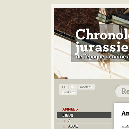
T+
T-
Accueil
Contact
ANNEES
Am
LIEUX
A
28 a
AJOIE