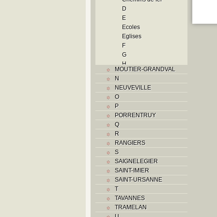
D
E
Ecoles
Eglises
F
G
H
MOUTIER-GRANDVAL
Histoire
N
I
NEUVEVILLE
Industrie
O
J
P
L
PORRENTRUY
M
Q
Monuments historiques
R
Musées
RANGIERS
O
S
P
SAIGNELEGIER
Paroisses
SAINT-IMIER
Problème jurassien
SAINT-URSANNE
Q
T
R
TAVANNES
S
TRAMELAN
Sociétés locales
U