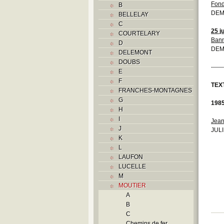
Fond
B
DEM
BELLELAY
C
25 j
COURTELARY
Bann
D
DEM
DELEMONT
DOUBS
------
E
F
TEX
FRANCHES-MONTAGNES
G
198
H
I
Jean
J
JULI
K
L
LAUFON
LUCELLE
M
MOUTIER
A
B
C
Chemins de fer