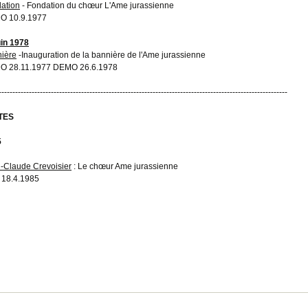
ation
- Fondation du chœur L'Ame jurassienne
O 10.9.1977
uin 1978
ière
-Inauguration de la bannière de l'Ame jurassienne
O 28.11.1977 DEMO 26.6.1978
---------------------------------------------------------------------------------------------------------
TES
5
-Claude Crevoisier
: Le chœur Ame jurassienne
 18.4.1985