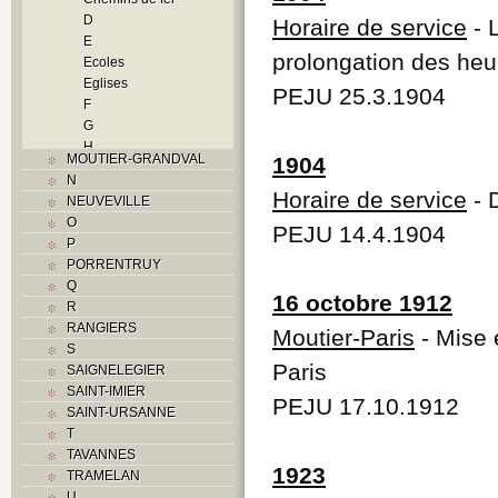
D
Horaire de service
- 
E
prolongation des heu
Ecoles
Eglises
PEJU 25.3.1904
F
G
H
MOUTIER-GRANDVAL
1904
Histoire
N
I
Horaire de service
- 
NEUVEVILLE
Industrie
O
PEJU 14.4.1904
J
P
L
PORRENTRUY
M
Q
Monuments historiques
16 octobre 1912
R
Musées
RANGIERS
Moutier-Paris
- Mise 
O
S
P
Paris
SAIGNELEGIER
Paroisses
SAINT-IMIER
Problème jurassien
PEJU 17.10.1912
SAINT-URSANNE
Q
T
R
TAVANNES
S
1923
TRAMELAN
Sociétés locales
U