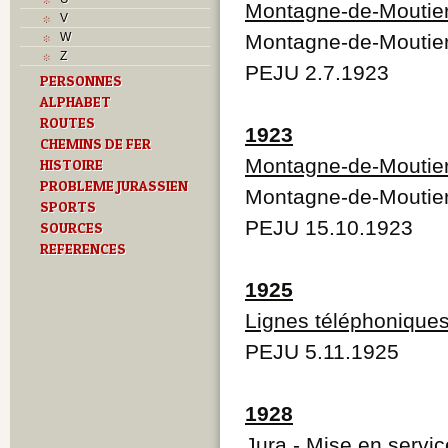
Montagne-de-Moutie
T
V
Textes
W
Montagne-de-Moutie
U
Z
V
PEJU 2.7.1923
PERSONNES
Z
ALPHABET
ROUTES
1923
CHEMINS DE FER
Montagne-de-Moutie
HISTOIRE
PROBLEME JURASSIEN
Montagne-de-Moutie
SPORTS
PEJU 15.10.1923
SOURCES
REFERENCES
1925
Lignes téléphonique
PEJU 5.11.1925
1928
Jura
- Mise en servic