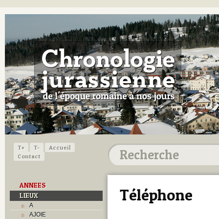
T+
T-
Accueil
Contact
ANNEES
Téléphone
LIEUX
A
AJOIE