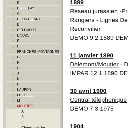
1889
B
BELLELAY
Réseau jurassien
-Pr
C
Rangiers - Lignes De
COURTELARY
D
Reconvilier
DELEMONT
DOUBS
DEMO 9.2.1889 DEM
E
F
FRANCHES-MONTAGNES
11 janvier 1890
G
H
Delémont/Moutier
- D
I
IMPAR 12.1.1890 DE
J
K
L
30 avril 1900
LAUFON
LUCELLE
Central téléphonique
M
MOUTIER
DEMO 7.3.1975
A
B
C
1904
Chemins de fer