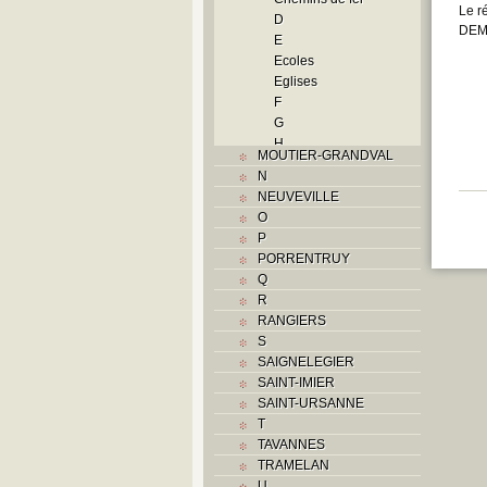
Le r
D
DEM
E
Ecoles
Eglises
F
G
H
MOUTIER-GRANDVAL
Histoire
N
I
NEUVEVILLE
Industrie
O
J
P
L
PORRENTRUY
M
Q
Monuments historiques
R
Musées
RANGIERS
O
S
P
SAIGNELEGIER
Paroisses
SAINT-IMIER
Problème jurassien
SAINT-URSANNE
Q
T
R
TAVANNES
S
TRAMELAN
Sociétés locales
U