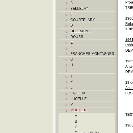
Proj
B
TRIB
BELLELAY
C
196
COURTELARY
Rela
D
TRIB
DELEMONT
DOUBS
196
E
Réém
F
DEM
FRANCHES-MONTAGNES
G
196
H
Ante
I
DEM
J
K
19 
L
Ante
LAUFON
FOS
LUCELLE
------
M
MOUTIER
TEX
A
B
196
C
Chemins de fer