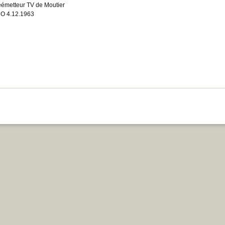
éémetteur TV de Moutier
O 4.12.1963