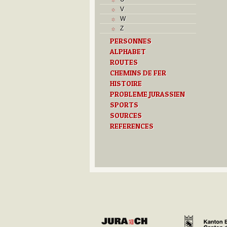
T
V
Textes
W
U
Z
V
PERSONNES
Z
ALPHABET
ROUTES
CHEMINS DE FER
HISTOIRE
PROBLEME JURASSIEN
SPORTS
SOURCES
REFERENCES