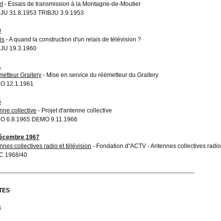
et
- Essais de transmission à la Montagne-de-Moutier
JU 31.8.1953 TRIBJU 3.9.1953
0
is
- A quand la construction d'un relais de télévision ?
JU 19.3.1960
1
etteur Graitery
- Mise en service du réémetteur du Graitery
O 12.1.1961
5
nne collective
- Projet d'antenne collective
O 6.8.1965 DEMO 9.11.1966
décembre 1967
nnes collectives radio et télévision
- Fondation d''ACTV - Antennes collectives radio 
C 1968/40
---------------------------------------------------------------------------------------------------
TES
3