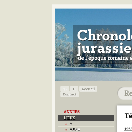
T+
T-
Accueil
Contact
ANNEES
Té
LIEUX
A
195
AJOIE