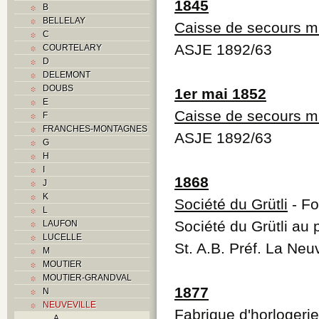
1845
B
BELLELAY
Caisse de secours m
C
ASJE 1892/63
COURTELARY
D
DELEMONT
DOUBS
1er mai 1852
E
Caisse de secours m
F
FRANCHES-MONTAGNES
ASJE 1892/63
G
H
I
1868
J
K
Société du Grütli
- Fo
L
Société du Grütli au
LAUFON
LUCELLE
St. A.B. Préf. La Neu
M
MOUTIER
MOUTIER-GRANDVAL
1877
N
NEUVEVILLE
Fabrique d'horlogerie
A