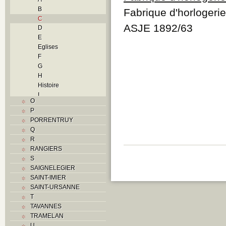
B
Fabrique d'horlogerie
C
ASJE 1892/63
D
E
Eglises
F
G
H
Histoire
I
O
J
P
L
PORRENTRUY
M
Q
Monuments historiques
R
N
RANGIERS
O
S
P
SAIGNELEGIER
Problème jurassien
SAINT-IMIER
R
SAINT-URSANNE
S
T
Sociétés locales
TAVANNES
T
TRAMELAN
Textes
U