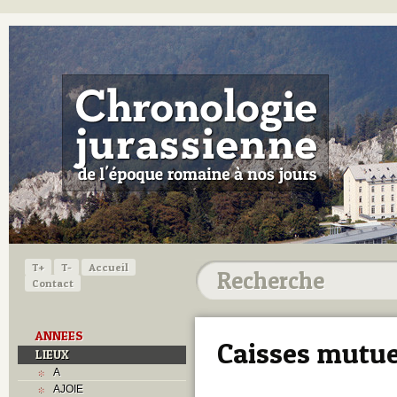
T+
T-
Accueil
Contact
ANNEES
Caisses mutue
LIEUX
A
AJOIE