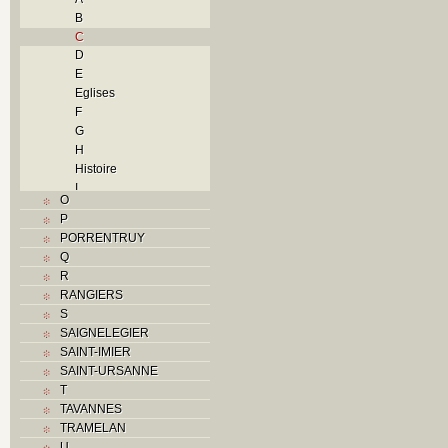
B
C
D
E
Eglises
F
G
H
Histoire
I
O
J
P
L
PORRENTRUY
M
Q
Monuments historiques
R
N
RANGIERS
O
S
P
SAIGNELEGIER
Problème jurassien
SAINT-IMIER
R
SAINT-URSANNE
S
T
Sociétés locales
TAVANNES
T
TRAMELAN
Textes
U