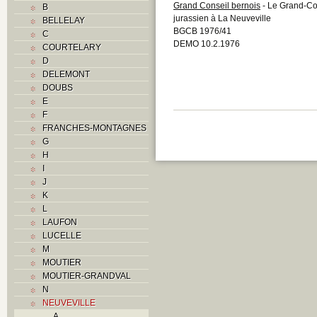
Grand Conseil bernois
- Le Grand-Con
B
jurassien à La Neuveville
BELLELAY
BGCB 1976/41
C
DEMO 10.2.1976
COURTELARY
D
DELEMONT
DOUBS
E
F
FRANCHES-MONTAGNES
G
H
I
J
K
L
LAUFON
LUCELLE
M
MOUTIER
MOUTIER-GRANDVAL
N
NEUVEVILLE
A