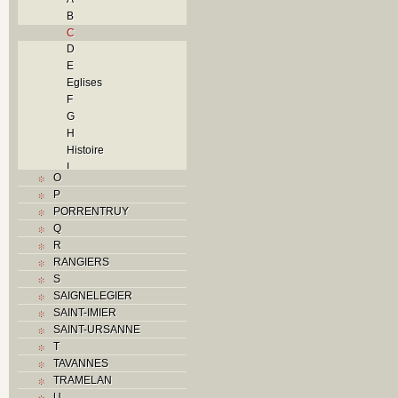
B
C
D
E
Eglises
F
G
H
Histoire
I
O
J
P
L
PORRENTRUY
M
Q
Monuments historiques
R
N
RANGIERS
O
S
P
SAIGNELEGIER
Problème jurassien
SAINT-IMIER
R
SAINT-URSANNE
S
T
Sociétés locales
TAVANNES
T
TRAMELAN
Textes
U