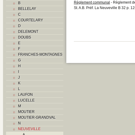
Règlement communal
- Règlement d
B
St. A.B. Préf. La Neuveville B 32 p. 1
BELLELAY
C
COURTELARY
D
DELEMONT
DOUBS
E
F
FRANCHES-MONTAGNES
G
H
I
J
K
L
LAUFON
LUCELLE
M
MOUTIER
MOUTIER-GRANDVAL
N
NEUVEVILLE
A