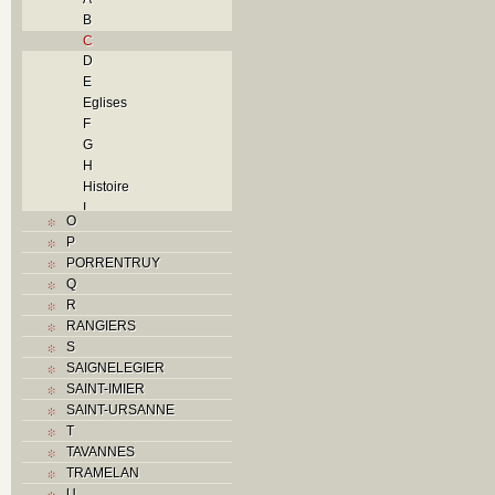
B
C
D
E
Eglises
F
G
H
Histoire
I
O
J
P
L
PORRENTRUY
M
Q
Monuments historiques
R
N
RANGIERS
O
S
P
SAIGNELEGIER
Problème jurassien
SAINT-IMIER
R
SAINT-URSANNE
S
T
Sociétés locales
TAVANNES
T
TRAMELAN
Textes
U