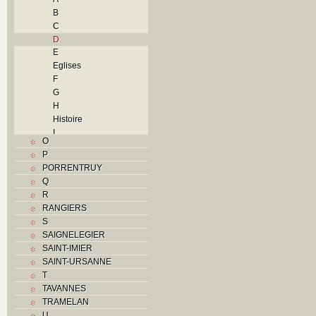
B
C
D
E
Eglises
F
G
H
Histoire
I
O
J
P
L
PORRENTRUY
M
Q
Monuments historiques
R
N
RANGIERS
O
S
P
SAIGNELEGIER
Problème jurassien
SAINT-IMIER
R
SAINT-URSANNE
S
T
Sociétés locales
TAVANNES
T
TRAMELAN
Textes
U