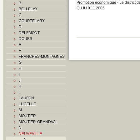
Promotion économique
- Le district
B
QUJU 9.11.2006
BELLELAY
C
COURTELARY
D
DELEMONT
DOUBS
E
F
FRANCHES-MONTAGNES
G
H
I
J
K
L
LAUFON
LUCELLE
M
MOUTIER
MOUTIER-GRANDVAL
N
NEUVEVILLE
A