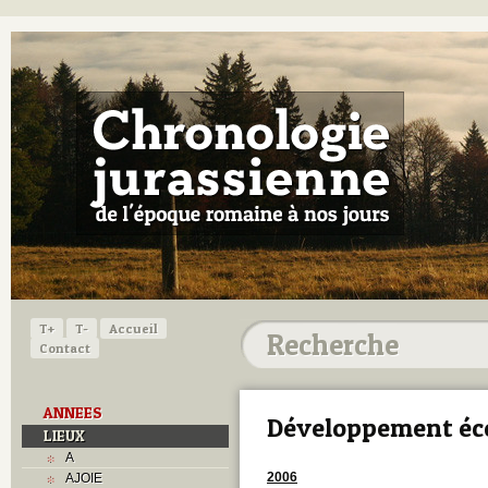
T+
T-
Accueil
Contact
ANNEES
Développement é
LIEUX
A
2006
AJOIE