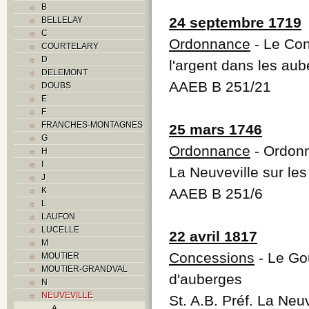
B
24 septembre 1719
BELLELAY
C
Ordonnance
- Le Cons
COURTELARY
D
l'argent dans les aub
DELEMONT
AAEB B 251/21
DOUBS
E
F
FRANCHES-MONTAGNES
25 mars 1746
G
Ordonnance
- Ordonn
H
I
La Neuveville sur le
J
K
AAEB B 251/6
L
LAUFON
LUCELLE
22 avril 1817
M
Concessions
- Le Go
MOUTIER
MOUTIER-GRANDVAL
d'auberges
N
NEUVEVILLE
St. A.B. Préf. La Neu
A