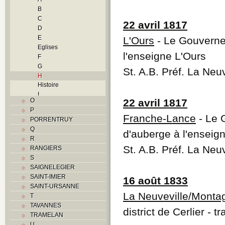
B
C
22 avril 1817
D
E
L'Ours
- Le Gouverne
Eglises
l'enseigne L'Ours
F
G
St. A.B. Préf. La Neu
H
Histoire
I
O
22 avril 1817
J
P
L
Franche-Lance
- Le 
PORRENTRUY
M
Q
d'auberge à l'ensei
Monuments historiques
R
N
St. A.B. Préf. La Neu
RANGIERS
O
S
P
SAIGNELEGIER
Problème jurassien
SAINT-IMIER
16 août 1833
R
SAINT-URSANNE
S
La Neuveville/Monta
T
Sociétés locales
TAVANNES
T
district de Cerlier - 
TRAMELAN
Textes
U