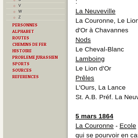
:
V
V
Z
La Neuveville
W
Z
La Couronne, Le Lion
PERSONNES
d'Or à Chavannes
ALPHABET
ROUTES
Nods
CHEMINS DE FER
Le Cheval-Blanc
HISTOIRE
PROBLEME JURASSIEN
Lamboing
SPORTS
Le Lion d'Or
SOURCES
REFERENCES
Prêles
L'Ours, La Lance
St. A.B. Préf. La Neu
5 mars 1864
La Couronne
-
Ecole
qui se pourvoir en c