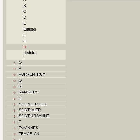
B
C
D
E
Eglises
F
G
H
Histoire
I
O
J
P
L
PORRENTRUY
M
Q
Monuments historiques
R
N
RANGIERS
O
S
P
SAIGNELEGIER
Problème jurassien
SAINT-IMIER
R
SAINT-URSANNE
S
T
Sociétés locales
TAVANNES
T
TRAMELAN
Textes
U