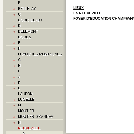
B
LIEUX
BELLELAY
LA NEUVEVILLE
C
FOYER D'EDUCATION CHAMPFAH
COURTELARY
D
DELEMONT
DOUBS
E
F
FRANCHES-MONTAGNES
G
H
I
J
K
L
LAUFON
LUCELLE
M
MOUTIER
MOUTIER-GRANDVAL
N
NEUVEVILLE
A