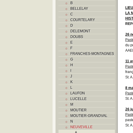
B
LIE
BELLELAY
LA 
C
HIS
COURTELARY
REF
D
DELEMONT
26 
DOUBS
Past
E
du p
F
AAEB
FRANCHES-MONTAGNES
G
11 a
H
Past
I
franç
J
St. 
K
L
8 ma
LAUFON
Past
St. 
LUCELLE
M
26 j
MOUTIER
Past
MOUTIER-GRANDVAL
past
N
St. 
NEUVEVILLE
A