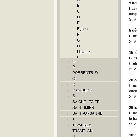
5 ao
B
Past
C
lang
D
St. 
E
Eglises
5 d
F
Cure
G
St. 
H
Histoire
15 f
I
Paro
O
J
Cerl
P
St. 
L
PORRENTRUY
M
Q
28 o
Monuments historiques
R
Cure
N
RANGIERS
alle
O
S
St. 
P
SAIGNELEGIER
Problème jurassien
SAINT-IMIER
26 ju
R
Cure
SAINT-URSANNE
S
le t
T
Sociétés locales
St. 
TAVANNES
T
TRAMELAN
Textes
185
U