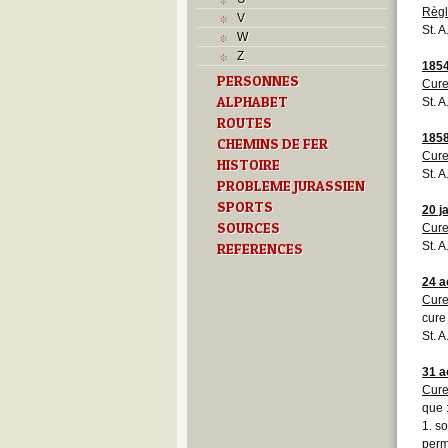
V
Règ
V
Z
St. 
W
Z
185
PERSONNES
Cure
ALPHABET
St. A
ROUTES
185
CHEMINS DE FER
Cure
HISTOIRE
St. 
PROBLEME JURASSIEN
SPORTS
20 j
SOURCES
Cure
St. 
REFERENCES
24 a
Cure
cure
St. 
31 a
Cure
que 
1. s
perm