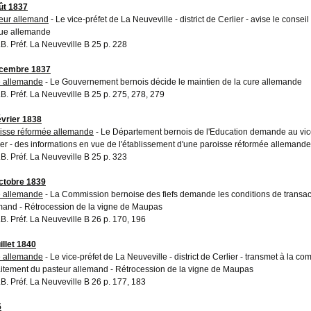
ût 1837
eur allemand
- Le vice-préfet de La Neuveville - district de Cerlier - avise le conse
ue allemande
A.B. Préf. La Neuveville B 25 p. 228
écembre 1837
 allemande
- Le Gouvernement bernois décide le maintien de la cure allemande
A.B. Préf. La Neuveville B 25 p. 275, 278, 279
évrier 1838
isse réformée allemande
- Le Département bernois de l'Education demande au vice-
ier - des informations en vue de l'établissement d'une paroisse réformée allemande
A.B. Préf. La Neuveville B 25 p. 323
ctobre 1839
 allemande
- La Commission bernoise des fiefs demande les conditions de transact
mand - Rétrocession de la vigne de Maupas
A.B. Préf. La Neuveville B 26 p. 170, 196
illet 1840
 allemande
- Le vice-préfet de La Neuveville - district de Cerlier - transmet à la 
raitement du pasteur allemand - Rétrocession de la vigne de Maupas
A.B. Préf. La Neuveville B 26 p. 177, 183
5