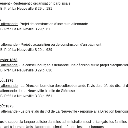
lement
- Règlement d'organisation paroissiale
A.B. Préf. La Neuveville B 29 p. 181
4
 allemande
- Projet de construction d'une cure allemande
.B. Préf. La Neuveville B 29 p. 61
8
 allemande
- Projet d'acquisition ou de construction d'un bâtiment
A.B. Préf. La Neuveville B 29 p. 629
anvier 1858
 allemande
- Le conseil bourgeois demande une décision sur le projet d'acquisitio
A.B. Préf. La Neuveville B 29 p. 630
oût 1875
 allemande
- La Direction bernoise des cultes demande l'avis du préfet du district
 allemande de La Neuveville à celle de Gléresse
A.B. Préf. La Neuveville B 33 p. 561
oût 1875
 allemande
- Le préfet du district de La Neuveville - réponse à la Direction berno
:
ous le rapport la langue utilisée dans les administrations est le français, les famill
ettant à leurs enfants d'apprendre simultanément les deux langues