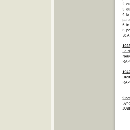
2. e
3. q
4. la
paro
5. l
6. p
St. 
192
La N
Neuv
RAP
194
Droi
RAP
9 n
Syno
JUBE