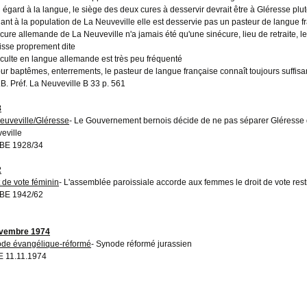
u égard à la langue, le siège des deux cures à desservir devrait être à Gléresse plu
uant à la population de La Neuveville elle est desservie pas un pasteur de langue fr
 cure allemande de La Neuveville n'a jamais été qu'une sinécure, lieu de retraite, le p
isse proprement dite
e culte en langue allemande est très peu fréquenté
our baptêmes, enterrements, le pasteur de langue française connaît toujours suffi
A.B. Préf. La Neuveville B 33 p. 561
8
euveville/Gléresse
- Le Gouvernement bernois décide de ne pas séparer Gléresse 
eville
BE 1928/34
2
t de vote féminin
- L'assemblée paroissiale accorde aux femmes le droit de vote rest
BE 1942/62
ovembre 1974
de évangélique-réformé
- Synode réformé jurassien
 11.11.1974