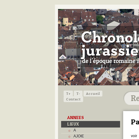
T+
T-
Accueil
Contact
ANNEES
Pa
LIEUX
A
voir
AJOIE