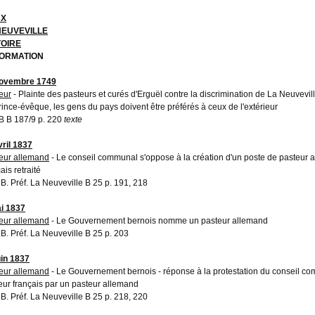
UX
NEUVEVILLE
TOIRE
ORMATION
novembre 1749
eur
- Plainte des pasteurs et curés d'Erguël contre la discrimination de La Neuvev
rince-évêque, les gens du pays doivent être préférés à ceux de l'extérieur
 B 187/9 p. 220
texte
vril 1837
eur allemand
- Le conseil communal s'oppose à la création d'un poste de pasteur
ais retraité
A.B. Préf. La Neuveville B 25 p. 191, 218
i 1837
eur allemand
- Le Gouvernement bernois nomme un pasteur allemand
A.B. Préf. La Neuveville B 25 p. 203
uin 1837
eur allemand
- Le Gouvernement bernois - réponse à la protestation du conseil c
eur français par un pasteur allemand
A.B. Préf. La Neuveville B 25 p. 218, 220