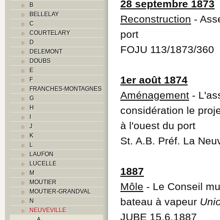
28 septembre 1873
B
BELLELAY
Reconstruction
- Ass
C
port
COURTELARY
D
FOJU 113/1873/360
DELEMONT
DOUBS
E
1er août 1874
F
FRANCHES-MONTAGNES
Aménagement
- L'a
G
H
considération le proje
I
à l'ouest du port
J
K
St. A.B. Préf. La Neu
L
LAUFON
LUCELLE
1887
M
MOUTIER
Môle
- Le Conseil mu
MOUTIER-GRANDVAL
bateau à vapeur
Uni
N
NEUVEVILLE
JUBE 15.6.1887
A