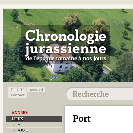
T+
T-
Accueil
Contact
ANNEES
Port
LIEUX
A
AJOIE