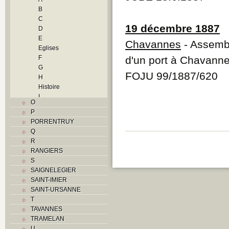
B
C
19 décembre 1887
D
E
Chavannes
- Assembl
Eglises
F
d'un port à Chavann
G
FOJU 99/1887/620
H
Histoire
I
O
J
P
L
PORRENTRUY
M
Q
Monuments historiques
R
N
RANGIERS
O
S
P
SAIGNELEGIER
Problème jurassien
SAINT-IMIER
R
SAINT-URSANNE
S
T
Sociétés locales
TAVANNES
T
TRAMELAN
Textes
U