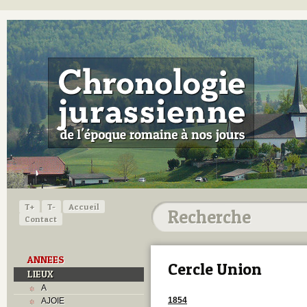
T+
T-
Accueil
Contact
ANNEES
Cercle Union
LIEUX
A
1854
AJOIE