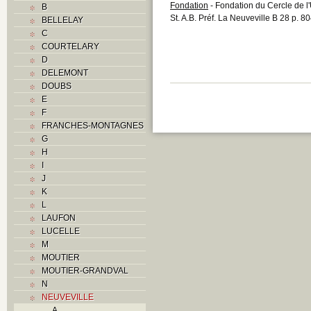
Fondation
- Fondation du Cercle de l
B
St. A.B. Préf. La Neuveville B 28 p. 8
BELLELAY
C
COURTELARY
D
DELEMONT
DOUBS
E
F
FRANCHES-MONTAGNES
G
H
I
J
K
L
LAUFON
LUCELLE
M
MOUTIER
MOUTIER-GRANDVAL
N
NEUVEVILLE
A