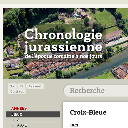
T+
T-
Accueil
Contact
ANNEES
Croix-Bleue
LIEUX
A
1879
AJOIE