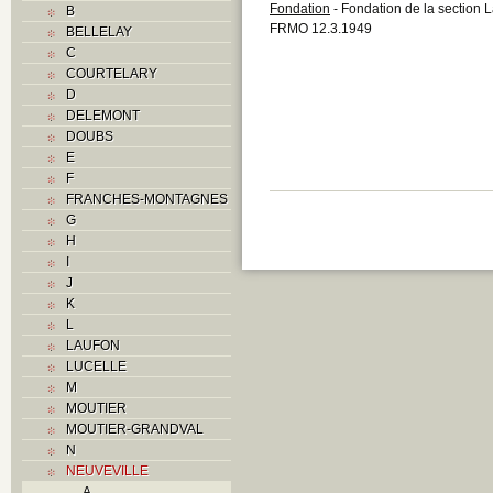
Fondation
- Fondation de la section 
B
FRMO 12.3.1949
BELLELAY
C
COURTELARY
D
DELEMONT
DOUBS
E
F
FRANCHES-MONTAGNES
G
H
I
J
K
L
LAUFON
LUCELLE
M
MOUTIER
MOUTIER-GRANDVAL
N
NEUVEVILLE
A