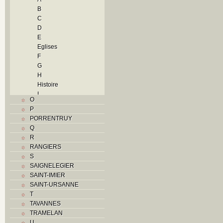
B
C
D
E
Eglises
F
G
H
Histoire
I
O
J
P
L
PORRENTRUY
M
Q
Monuments historiques
R
N
RANGIERS
O
S
P
SAIGNELEGIER
Problème jurassien
SAINT-IMIER
R
SAINT-URSANNE
S
T
Sociétés locales
TAVANNES
T
TRAMELAN
Textes
U