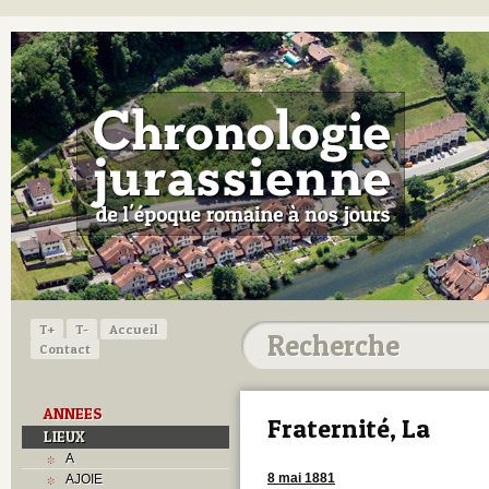
T+
T-
Accueil
Contact
ANNEES
Fraternité, La
LIEUX
A
8 mai 1881
AJOIE