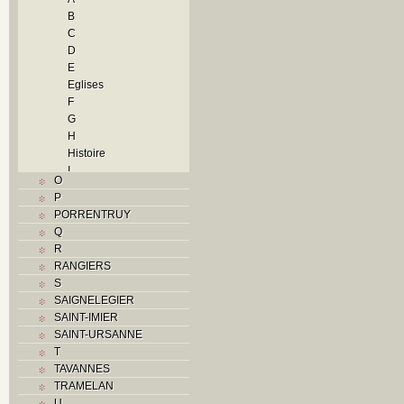
B
C
D
E
Eglises
F
G
H
Histoire
I
O
J
P
L
PORRENTRUY
M
Q
Monuments historiques
R
N
RANGIERS
O
S
P
SAIGNELEGIER
Problème jurassien
SAINT-IMIER
R
SAINT-URSANNE
S
T
Sociétés locales
TAVANNES
T
TRAMELAN
Textes
U