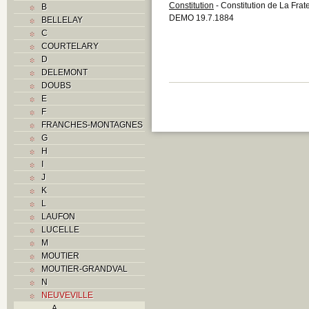
Constitution
- Constitution de La Frate
B
DEMO 19.7.1884
BELLELAY
C
COURTELARY
D
DELEMONT
DOUBS
E
F
FRANCHES-MONTAGNES
G
H
I
J
K
L
LAUFON
LUCELLE
M
MOUTIER
MOUTIER-GRANDVAL
N
NEUVEVILLE
A