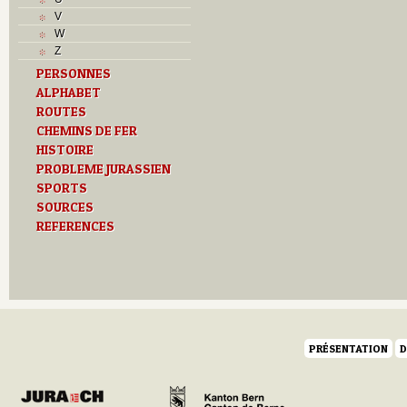
L
V
M
W
Monuments historiques
Z
O
PERSONNES
P
ALPHABET
Problème jurassien
R
ROUTES
Routes
CHEMINS DE FER
S
HISTOIRE
T
PROBLEME JURASSIEN
Textes
SPORTS
Z
SOURCES
REFERENCES
PRÉSENTATION
D