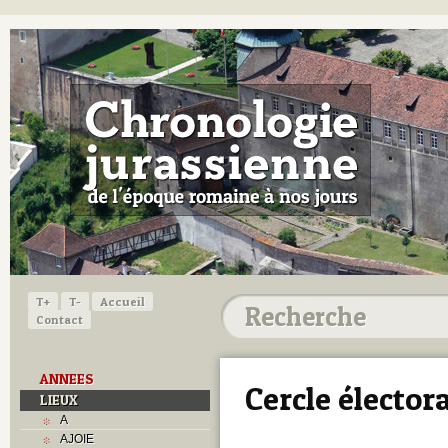
T+
T-
Accueil
Contact
ANNEES
Cercle électora
LIEUX
A
AJOIE