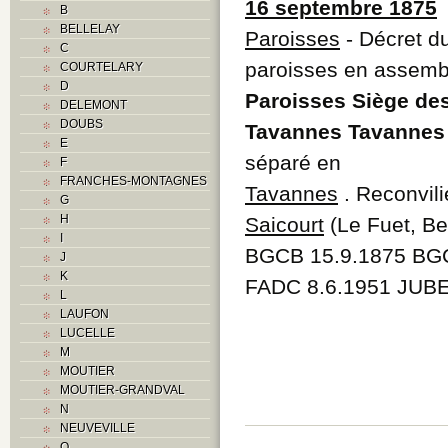
16 septembre 1875
B
BELLELAY
Paroisses
- Décret du
C
paroisses en assembé
COURTELARY
D
Paroisses Siège de
DELEMONT
DOUBS
Tavannes Tavannes
E
séparé en
F
FRANCHES-MONTAGNES
Tavannes
. Reconvili
G
H
Saicourt
(Le Fuet, Bel
I
BGCB 15.9.1875 BGC
J
K
FADC 8.6.1951
JUBE
L
LAUFON
LUCELLE
M
MOUTIER
MOUTIER-GRANDVAL
N
NEUVEVILLE
O