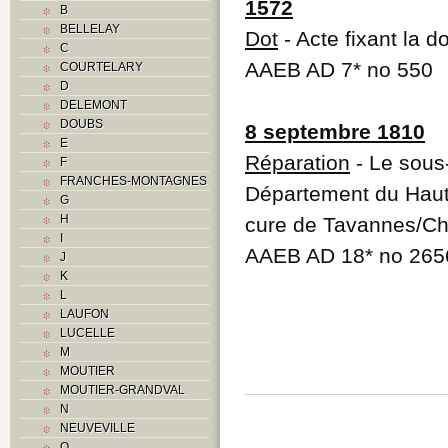
1572
B
BELLELAY
Dot
- Acte fixant la d
C
AAEB AD 7* no 550
COURTELARY
D
DELEMONT
DOUBS
8 septembre 1810
E
Réparation
- Le sous
F
FRANCHES-MONTAGNES
Département du Haut-
G
H
cure de Tavannes/C
I
AAEB AD 18* no 265
J
K
L
LAUFON
LUCELLE
M
MOUTIER
MOUTIER-GRANDVAL
N
NEUVEVILLE
O