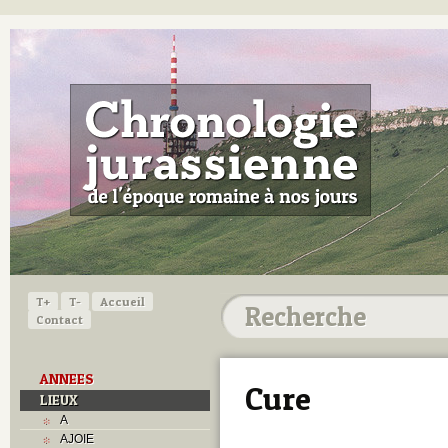
T+
T-
Accueil
Contact
ANNEES
Cure
LIEUX
A
AJOIE