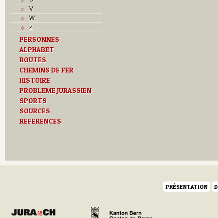
L
V
M
W
Monuments historiques
Z
O
PERSONNES
P
ALPHABET
Problème jurassien
R
ROUTES
Routes
CHEMINS DE FER
S
HISTOIRE
T
PROBLEME JURASSIEN
Textes
SPORTS
Z
SOURCES
REFERENCES
PRÉSENTATION
D