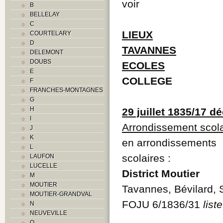
voir
B
BELLELAY
C
LIEUX
COURTELARY
D
TAVANNES
DELEMONT
DOUBS
ECOLES
E
COLLEGE
F
FRANCHES-MONTAGNES
G
H
29 juillet 1835/17 
I
Arrondissement scola
J
K
en arrondissements
L
scolaires :
LAUFON
LUCELLE
District Moutier
M
MOUTIER
Tavannes, Bévilard, 
MOUTIER-GRANDVAL
FOJU 6/1836/31
liste
N
NEUVEVILLE
O