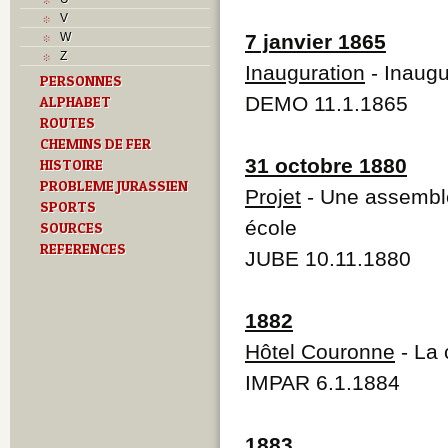
L
V
M
W
7 janvier 1865
Monuments historiques
Z
O
Inauguration
- Inaugu
PERSONNES
P
DEMO 11.1.1865
ALPHABET
Problème jurassien
R
ROUTES
Routes
CHEMINS DE FER
S
31 octobre 1880
HISTOIRE
T
PROBLEME JURASSIEN
Projet
- Une assemblé
Textes
SPORTS
Z
école
SOURCES
REFERENCES
JUBE 10.11.1880
1882
Hôtel Couronne
- La 
IMPAR 6.1.1884
1883