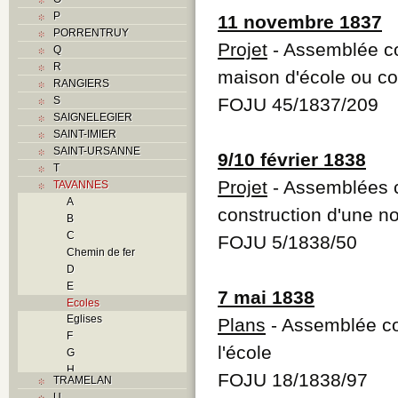
P
11 novembre 1837
PORRENTRUY
Projet
- Assemblée co
Q
R
maison d'école ou co
RANGIERS
S
FOJU 45/1837/209
SAIGNELEGIER
SAINT-IMIER
SAINT-URSANNE
9/10 février 1838
T
Projet
- Assemblées c
TAVANNES
A
construction d'une no
B
C
FOJU 5/1838/50
Chemin de fer
D
E
7 mai 1838
Ecoles
Eglises
Plans
- Assemblée co
F
l'école
G
H
FOJU 18/1838/97
TRAMELAN
I
U