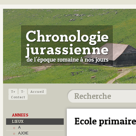
T+
T-
Accueil
Contact
ANNEES
Ecole primair
LIEUX
A
AJOIE