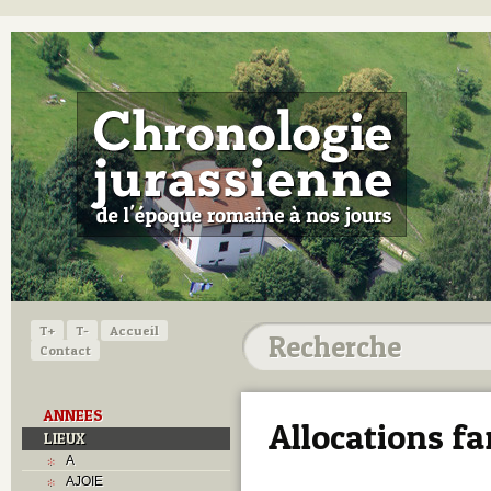
T+
T-
Accueil
Contact
ANNEES
Allocations fa
LIEUX
A
AJOIE