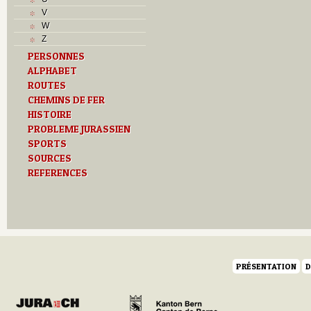
J
V
L
W
M
Z
O
PERSONNES
P
ALPHABET
R
S
ROUTES
T
CHEMINS DE FER
U
HISTOIRE
Z
PROBLEME JURASSIEN
SPORTS
SOURCES
REFERENCES
PRÉSENTATION
D