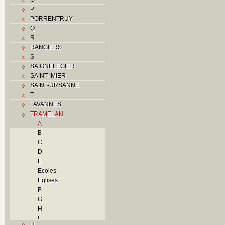
P
PORRENTRUY
Q
R
RANGIERS
S
SAIGNELEGIER
SAINT-IMIER
SAINT-URSANNE
T
TAVANNES
TRAMELAN
A
B
C
D
E
Ecoles
Eglises
F
G
H
I
U