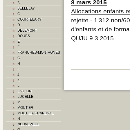
8 mars 2015
B
BELLELAY
Allocations enfants e
C
rejette - 1'312 non/60
COURTELARY
D
d'enfants et de forma
DELEMONT
DOUBS
QUJU 9.3.2015
E
F
FRANCHES-MONTAGNES
G
H
I
J
K
L
LAUFON
LUCELLE
M
MOUTIER
MOUTIER-GRANDVAL
N
NEUVEVILLE
O