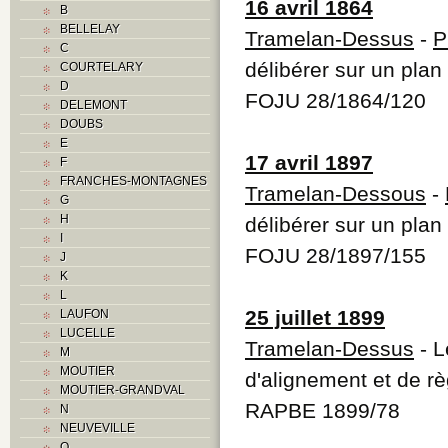
16 avril 1864
B
BELLELAY
Tramelan-Dessus
-
P
C
délibérer sur un plan
COURTELARY
D
FOJU 28/1864/120
DELEMONT
DOUBS
E
17 avril 1897
F
FRANCHES-MONTAGNES
Tramelan-Dessous
-
G
H
délibérer sur un plan
I
FOJU 28/1897/155
J
K
L
25 juillet 1899
LAUFON
LUCELLE
Tramelan-Dessus
- L
M
MOUTIER
d'alignement et de rè
MOUTIER-GRANDVAL
RAPBE 1899/78
N
NEUVEVILLE
O