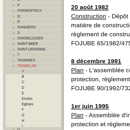
P
20 août 1982
PORRENTRUY
Construction
- Dépôt 
Q
R
matière de constructi
RANGIERS
S
règlement de constru
SAIGNELEGIER
FOJUBE 65/1982/47
SAINT-IMIER
SAINT-URSANNE
T
8 décembre 1991
TAVANNES
TRAMELAN
Plan
- L'assemblée c
A
B
protection, règlement
C
FOJUBE 90/1992/73
D
E
Ecoles
Eglises
1er juin 1995
F
Plan
- Assemblée d'in
G
H
protection et règleme
I
U