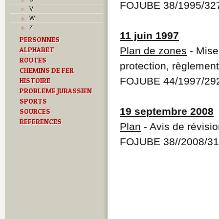
J
FOJUBE 38/1995/32
V
L
W
M
Z
O
11 juin 1997
PERSONNES
P
Plan de zones
- Mise
ALPHABET
R
S
ROUTES
protection, règlement
T
CHEMINS DE FER
U
FOJUBE 44/1997/29
HISTOIRE
Z
PROBLEME JURASSIEN
SPORTS
19 septembre 2008
SOURCES
REFERENCES
Plan
- Avis de révisi
FOJUBE 38//2008/3