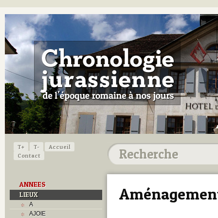
T+
T-
Accueil
Contact
ANNEES
Aménagement 
LIEUX
A
AJOIE