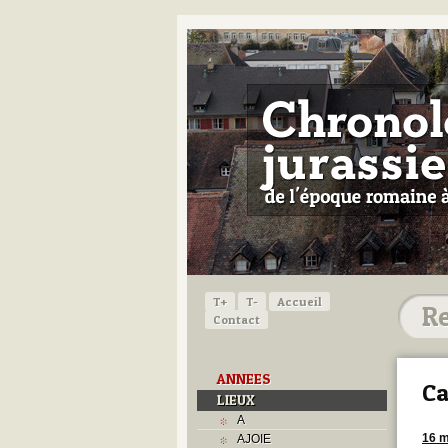
T+
T-
Accueil
Contact
ANNEES
Ca
LIEUX
A
16 m
AJOIE