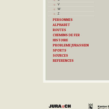
J
V
L
W
M
Z
O
PERSONNES
P
ALPHABET
R
S
ROUTES
T
CHEMINS DE FER
U
HISTOIRE
Z
PROBLEME JURASSIEN
SPORTS
SOURCES
REFERENCES