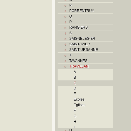
P
PORRENTRUY
Q
R
RANGIERS
S
SAIGNELEGIER
SAINT-IMIER
SAINT-URSANNE
T
TAVANNES
TRAMELAN
A
B
C
D
E
Ecoles
Eglises
F
G
H
I
U