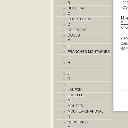
Fond
B
FOS
BELLELAY
C
13 j
COURTELARY
Fond
D
STAH
DELEMONT
DOUBS
2 ao
E
Cais
F
RAP
FRANCHES-MONTAGNES
G
H
I
J
K
L
LAUFON
LUCELLE
M
MOUTIER
MOUTIER-GRANDVAL
N
NEUVEVILLE
O