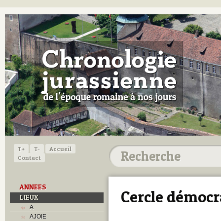
T+
T-
Accueil
Contact
ANNEES
Cercle démocr
LIEUX
A
AJOIE