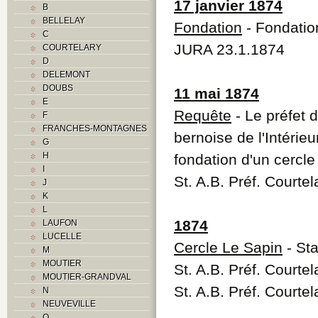
17 janvier 1874
B
BELLELAY
Fondation
- Fondatio
C
JURA 23.1.1874
COURTELARY
D
DELEMONT
DOUBS
11 mai 1874
E
Requête
- Le préfet d
F
FRANCHES-MONTAGNES
bernoise de l'Intérie
G
H
fondation d'un cercle
I
St. A.B. Préf. Courte
J
K
L
1874
LAUFON
LUCELLE
Cercle Le Sapin
- Sta
M
MOUTIER
St. A.B. Préf. Courte
MOUTIER-GRANDVAL
St. A.B. Préf. Court
N
NEUVEVILLE
O