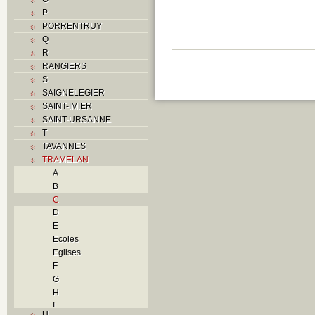
P
PORRENTRUY
Q
R
RANGIERS
S
SAIGNELEGIER
SAINT-IMIER
SAINT-URSANNE
T
TAVANNES
TRAMELAN
A
B
C
D
E
Ecoles
Eglises
F
G
H
I
U