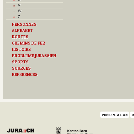
J
V
L
W
M
Z
O
PERSONNES
P
ALPHABET
R
S
ROUTES
T
CHEMINS DE FER
U
HISTOIRE
Z
PROBLEME JURASSIEN
SPORTS
SOURCES
REFERENCES
PRÉSENTATION
D