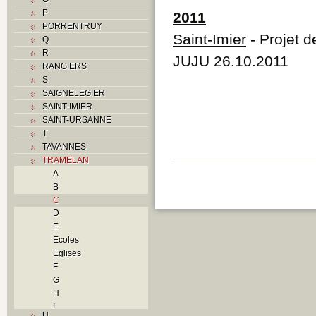
P
2011
PORRENTRUY
Saint-Imier
- Projet d
Q
R
JUJU 26.10.2011
RANGIERS
S
SAIGNELEGIER
SAINT-IMIER
SAINT-URSANNE
T
TAVANNES
TRAMELAN
A
B
C
D
E
Ecoles
Eglises
F
G
H
I
U