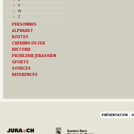
J
V
L
W
M
Z
O
PERSONNES
P
ALPHABET
R
S
ROUTES
T
CHEMINS DE FER
U
HISTOIRE
Z
PROBLEME JURASSIEN
SPORTS
SOURCES
REFERENCES
PRÉSENTATION
D