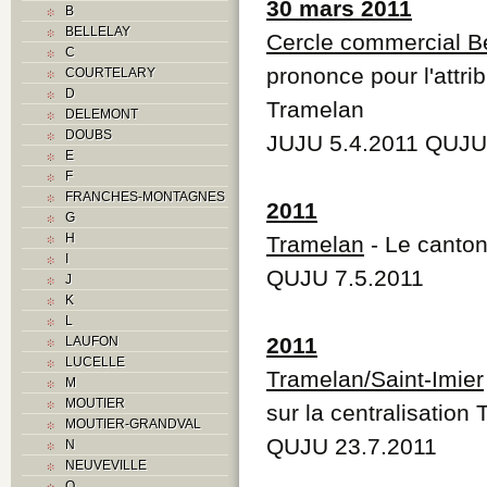
30 mars 2011
B
BELLELAY
Cercle commercial B
C
prononce pour l'attr
COURTELARY
D
Tramelan
DELEMONT
DOUBS
JUJU 5.4.2011 QUJU
E
F
FRANCHES-MONTAGNES
2011
G
H
Tramelan
- Le canton
I
QUJU 7.5.2011
J
K
L
2011
LAUFON
LUCELLE
Tramelan/Saint-Imier
M
MOUTIER
sur la centralisation
MOUTIER-GRANDVAL
QUJU 23.7.2011
N
NEUVEVILLE
O