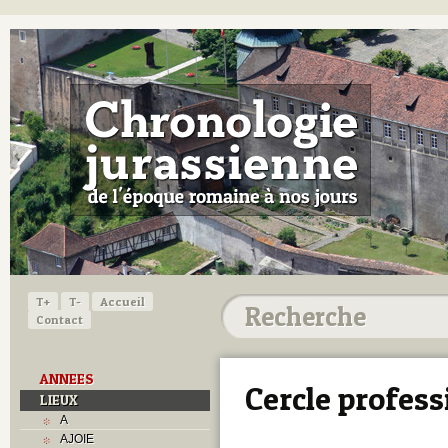
T+
T-
Accueil
Contact
ANNEES
Cercle profes
LIEUX
A
AJOIE