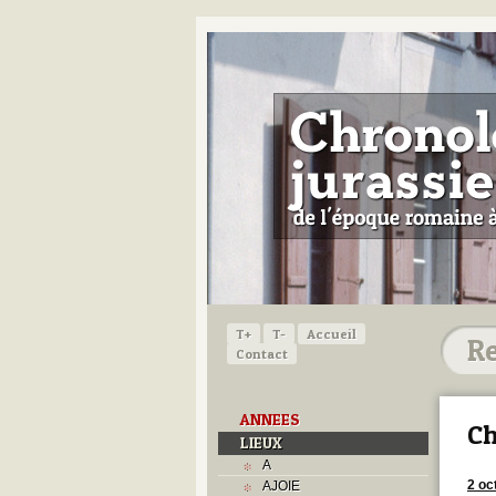
T+
T-
Accueil
Contact
ANNEES
C
LIEUX
A
2 oc
AJOIE