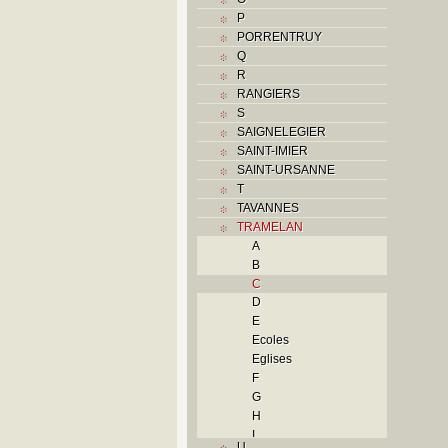
P
PORRENTRUY
Q
R
RANGIERS
S
SAIGNELEGIER
SAINT-IMIER
SAINT-URSANNE
T
TAVANNES
TRAMELAN
A
B
C
D
E
Ecoles
Eglises
F
G
H
I
U