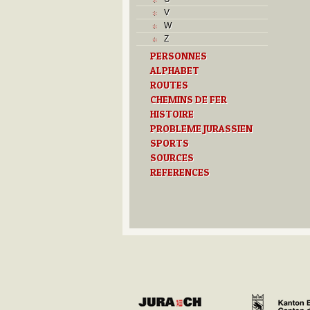
J
V
L
W
M
Z
O
PERSONNES
P
ALPHABET
R
S
ROUTES
T
CHEMINS DE FER
U
HISTOIRE
Z
PROBLEME JURASSIEN
SPORTS
SOURCES
REFERENCES