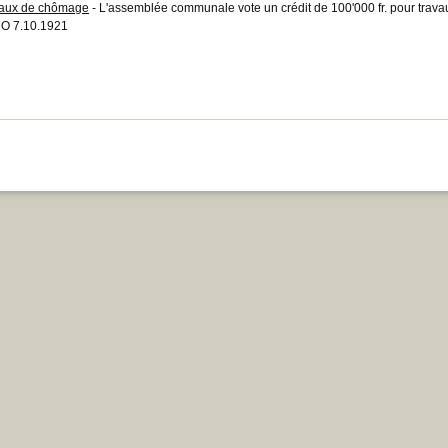
aux de chômage
- L'assemblée communale vote un crédit de 100'000 fr. pour tra
O 7.10.1921