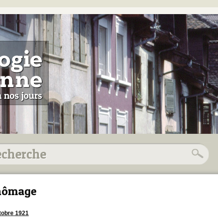
hômage
tobre 1921